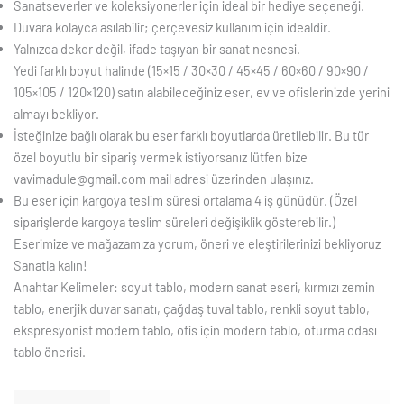
Sanatseverler ve koleksiyonerler için ideal bir hediye seçeneği.
Duvara kolayca asılabilir; çerçevesiz kullanım için idealdir.
Yalnızca dekor değil, ifade taşıyan bir sanat nesnesi.
Yedi farklı boyut halinde (15×15 / 30×30 / 45×45 / 60×60 / 90×90 /
105×105 / 120×120) satın alabileceğiniz eser, ev ve ofislerinizde yerini
almayı bekliyor.
İsteğinize bağlı olarak bu eser farklı boyutlarda üretilebilir. Bu tür
özel boyutlu bir sipariş vermek istiyorsanız lütfen bize
vavimadule@gmail.com mail adresi üzerinden ulaşınız.
Bu eser için kargoya teslim süresi ortalama 4 iş günüdür. (Özel
siparişlerde kargoya teslim süreleri değişiklik gösterebilir.)
Eserimize ve mağazamıza yorum, öneri ve eleştirilerinizi bekliyoruz
Sanatla kalın!
Anahtar Kelimeler: soyut tablo, modern sanat eseri, kırmızı zemin
tablo, enerjik duvar sanatı, çağdaş tuval tablo, renkli soyut tablo,
ekspresyonist modern tablo, ofis için modern tablo, oturma odası
tablo önerisi.