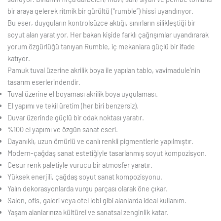
bir araya gelerek ritmik bir gürültü (“rumble”) hissi uyandırıyor.
Bu eser, duyguların kontrolsüzce aktığı, sınırların silikleştiği bir
soyut alan yaratıyor. Her bakan kişide farklı çağrışımlar uyandırarak
yorum özgürlüğü tanıyan Rumble, iç mekanlara güçlü bir ifade
katıyor.
Pamuk tuval üzerine akrilik boya ile yapılan tablo, vavimadule’nin
tasarım eserlerindendir.
Tuval üzerine el boyaması akrilik boya uygulaması.
El yapımı ve tekil üretim (her biri benzersiz).
Duvar üzerinde güçlü bir odak noktası yaratır.
%100 el yapımı ve özgün sanat eseri.
Dayanıklı, uzun ömürlü ve canlı renkli pigmentlerle yapılmıştır.
Modern-çağdaş sanat estetiğiyle tasarlanmış soyut kompozisyon.
Cesur renk paletiyle vurucu bir atmosfer yaratır.
Yüksek enerjili, çağdaş soyut sanat kompozisyonu.
Yalın dekorasyonlarda vurgu parçası olarak öne çıkar.
Salon, ofis, galeri veya otel lobi gibi alanlarda ideal kullanım.
Yaşam alanlarınıza kültürel ve sanatsal zenginlik katar.