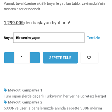
Pamuk tuval üzerine akrilik boya ile yapılan tablo, vavimadule’nin
tasarım eserlerindendir.
1,299.00
₺
'den başlayan fiyatlarla!
Rumble
Temizle
Boyut
Soyut
Tekli
Tablo
SEPETE EKLE
adet
Mevcut Kampanya 1
:
Tüm siparişlerde geçerli Türkiye’nin her yerine
ücretsiz kargo!
Mevcut Kampanya 2
:
5000₺ ve üzeri siparişlerinizde anında sepette
5
00₺ indirim