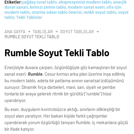
Etiketler:
çağdaş tuval tablo
,
ekspresyonist modern tablo
,
enerjik
duvar sanatı
,
kırmızı zemin tablo
,
modern sanat eseri
,
ofis için
modern tablo
,
oturma odası tablo önerisi
,
renkli soyut tablo
,
soyut
tablo
,
Tekli Tablolar
ANA SAYFA
TABLOLAR
SOYUT TABLOLAR
RUMBLE SOYUT TEKLI TABLO
Rumble Soyut Tekli Tablo
Enerjisiyle duvara çarpan, özgünlüğüyle göz kamaştıran bir soyut
sanat eseri:
Rumble
. Cesur kırmızı arka plan üzerine inşa edilmiş
bu modern tablo, adeta bir patlama anının sanatsal izdüşümünü
sunuyor. Dinamik fırça darbeleri, mavi, sarı, siyah ve pembe
tonlarla bir araya gelerek ritmik bir gürültü (“rumble”) hissi
uyandırıyor.
Bu eser, duyguların kontrolsüzce aktığı, sınırların silikleştiği bir
soyut alan yaratıyor. Her bakan kişide farklı çağrışımlar
uyandırarak yorum özgürlüğü tanıyan Rumble, iç mekanlara güçlü
bir ifade katıyor.