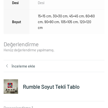
Desi
Desi
15×15 cm
,
30×30 cm
,
45×45 cm
,
60×60
Boyut
cm
,
90×90 cm
,
105×105 cm
,
120×120
cm
Değerlendirme
Henüz değerlendirme yapılmamış.
İnceleme ekle
Rumble Soyut Tekli Tablo
Derecelendirme
*