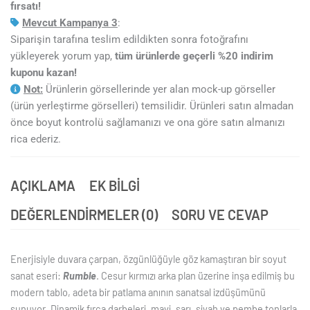
fırsatı!
Mevcut Kampanya 3
:
Siparişin tarafına teslim edildikten sonra fotoğrafını
yükleyerek yorum yap,
tüm ürünlerde geçerli %20 indirim
kuponu kazan!
Not:
Ürünlerin görsellerinde yer alan mock-up görseller
(ürün yerleştirme görselleri) temsilidir. Ürünleri satın almadan
önce boyut kontrolü sağlamanızı ve ona göre satın almanızı
rica ederiz.
AÇIKLAMA
EK BILGI
DEĞERLENDIRMELER (0)
SORU VE CEVAP
Enerjisiyle duvara çarpan, özgünlüğüyle göz kamaştıran bir soyut
sanat eseri:
Rumble
. Cesur kırmızı arka plan üzerine inşa edilmiş bu
modern tablo, adeta bir patlama anının sanatsal izdüşümünü
sunuyor. Dinamik fırça darbeleri, mavi, sarı, siyah ve pembe tonlarla