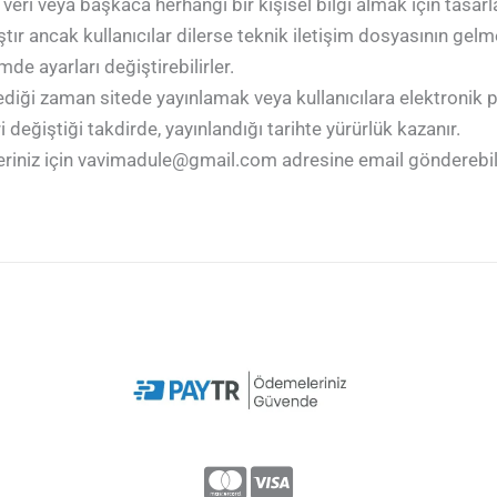
 veri veya başkaca herhangi bir kişisel bilgi almak için tasar
tır ancak kullanıcılar dilerse teknik iletişim dosyasının gel
de ayarları değiştirebilirler.
dilediği zaman sitede yayınlamak veya kullanıcılara elektron
ri değiştiği takdirde, yayınlandığı tarihte yürürlük kazanır.
nerileriniz için vavimadule@gmail.com adresine email gönderebil