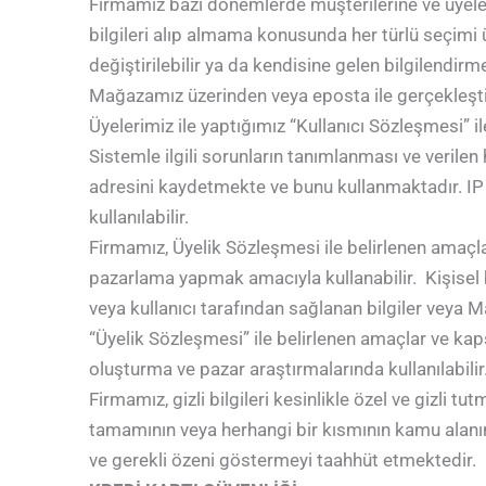
Firmamız bazı dönemlerde müşterilerine ve üyelerin
bilgileri alıp almama konusunda her türlü seçimi 
değiştirilebilir ya da kendisine gelen bilgilendirme 
Mağazamız üzerinden veya eposta ile gerçekleştiri
Üyelerimiz ile yaptığımız “Kullanıcı Sözleşmesi” 
Sistemle ilgili sorunların tanımlanması ve verilen 
adresini kaydetmekte ve bunu kullanmaktadır. IP 
kullanılabilir.
Firmamız, Üyelik Sözleşmesi ile belirlenen amaçlar
pazarlama yapmak amacıyla kullanabilir. Kişisel bi
veya kullanıcı tarafından sağlanan bilgiler veya Ma
“Üyelik Sözleşmesi” ile belirlenen amaçlar ve kaps
oluşturma ve pazar araştırmalarında kullanılabilir
Firmamız, gizli bilgileri kesinlikle özel ve gizli 
tamamının veya herhangi bir kısmının kamu alanına
ve gerekli özeni göstermeyi taahhüt etmektedir.