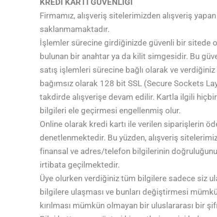
KREDİ KARTI GÜVENLİĞİ
Firmamız, alışveriş sitelerimizden alışveriş yapan 
saklanmamaktadır.
İşlemler sürecine girdiğinizde güvenli bir sitede 
bulunan bir anahtar ya da kilit simgesidir. Bu güve
satış işlemleri sürecine bağlı olarak ve verdiğiniz t
bağımsız olarak 128 bit SSL (Secure Sockets Layer) 
takdirde alışverişe devam edilir. Kartla ilgili h
bilgileri ele geçirmesi engellenmiş olur.
Online olarak kredi kartı ile verilen siparişlerin ö
denetlenmektedir. Bu yüzden, alışveriş sitelerimiz
finansal ve adres/telefon bilgilerinin doğruluğunun
irtibata geçilmektedir.
Üye olurken verdiğiniz tüm bilgilere sadece siz ulaş
bilgilere ulaşması ve bunları değiştirmesi mümkün 
kırılması mümkün olmayan bir uluslararası bir şif