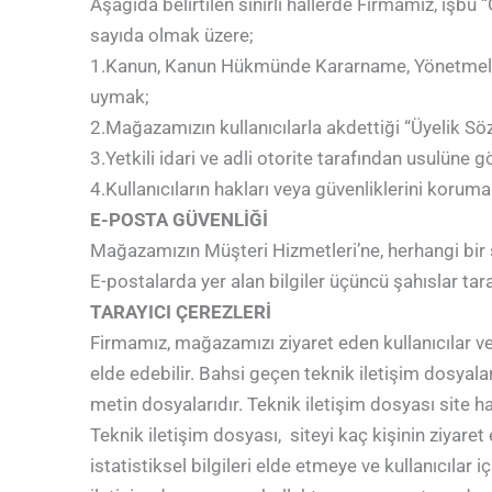
Aşağıda belirtilen sınırlı hallerde Firmamız, işbu “G
sayıda olmak üzere;
1.Kanun, Kanun Hükmünde Kararname, Yönetmelik v.b
uymak;
2.Mağazamızın kullanıcılarla akdettiği “Üyelik S
3.Yetkili idari ve adli otorite tarafından usulüne 
4.Kullanıcıların hakları veya güvenliklerini koruma
E-POSTA GÜVENLİĞİ
Mağazamızın Müşteri Hizmetleri’ne, herhangi bir si
E-postalarda yer alan bilgiler üçüncü şahıslar tar
TARAYICI ÇEREZLERİ
Firmamız, mağazamızı ziyaret eden kullanıcılar ve 
elde edebilir. Bahsi geçen teknik iletişim dosyala
metin dosyalarıdır. Teknik iletişim dosyası site ha
Teknik iletişim dosyası, siteyi kaç kişinin ziyaret 
istatistiksel bilgileri elde etmeye ve kullanıcılar