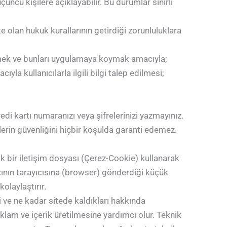
üçüncü kişilere açıklayabilir. Bu durumlar sınırlı
 olan hukuk kurallarının getirdiği zorunluluklara
irmek ve bunları uygulamaya koymak amacıyla;
la kullanıcılarla ilgili bilgi talep edilmesi;
edi kartı numaranızı veya şifrelerinizi yazmayınız.
ilerin güvenliğini hiçbir koşulda garanti edemez.
nik bir iletişim dosyası (Çerez-Cookie) kullanarak
ıcının tarayıcısına (browser) gönderdiği küçük
olaylaştırır.
ini ve ne kadar sitede kaldıkları hakkında
reklam ve içerik üretilmesine yardımcı olur. Teknik