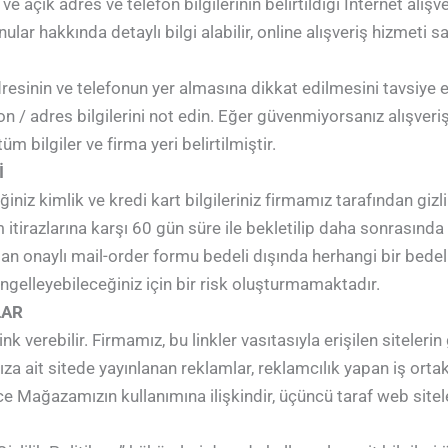
ve açık adres ve telefon bilgilerinin belirtildiği İnternet alı
ular hakkında detaylı bilgi alabilir, online alışveriş hizmeti
adresinin ve telefonun yer almasına dikkat edilmesini tavsiye e
/ adres bilgilerini not edin. Eğer güvenmiyorsanız alışveriş
m bilgiler ve firma yeri belirtilmiştir.
İ
niz kimlik ve kredi kart bilgileriniz firmamız tarafından gizli
itirazlarına karşı 60 gün süre ile bekletilip daha sonrasında 
dan onaylı mail-order formu bedeli dışında herhangi bir bedel
engelleyebileceğiniz için bir risk oluşturmamaktadır.
LAR
verebilir. Firmamız, bu linkler vasıtasıyla erişilen sitelerin 
it sitede yayınlanan reklamlar, reklamcılık yapan iş ortakları
ece Mağazamızın kullanımına ilişkindir, üçüncü taraf web sit