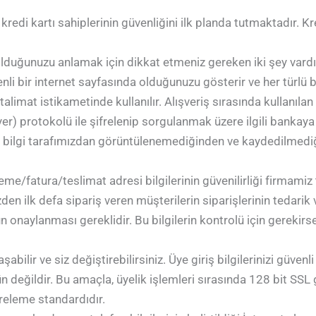
kredi kartı sahiplerinin güvenliğini ilk planda tutmaktadır. Kr
olduğunuzu anlamak için dikkat etmeniz gereken iki şey vardır.
nli bir internet sayfasında olduğunuzu gösterir ve her türlü bi
alimat istikametinde kullanılır. Alışveriş sırasında kullanılan kr
protokolü ile şifrelenip sorgulanmak üzere ilgili bankaya ulaş
içbir bilgi tarafımızdan görüntülenemediğinden ve kaydedilmed
deme/fatura/teslimat adresi bilgilerinin güvenilirliği firmamiz 
den ilk defa sipariş veren müşterilerin siparişlerinin tedari
 onaylanması gereklidir. Bu bilgilerin kontrolü için gerekirse k
abilir ve siz değiştirebilirsiniz. Üye giriş bilgilerinizi güvenl
değildir. Bu amaçla, üyelik işlemleri sırasında 128 bit SSL g
releme standardıdır.