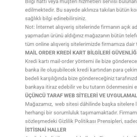
Bilgi hattı veya müşteri hizmetleri servisi bulunan 
edilmektedir. Bu sayede aklınıza takılan bütün kon
sağlıklı bilgi edinebilirsiniz.
Not: İnternet alışveriş sitelerinde firmanın açık 
yapmadan ürünü aldığınız mağazanın bütün telefon 
tüm online alışveriş sitelerimizde firmamıza dair tü
MAİL ORDER KREDİ KART BİLGİLERİ GÜVENLİĞ
Kredi kartı mail-order yöntemi ile bize göndereceği
banka ile oluşubilecek kredi kartından para çekim 
bedeli karşılığında bize göndereceğiniz tarafınız
bankaya itiraz edebilir ve bu tutarın ödenmesini 
ÜÇÜNCÜ TARAF WEB SİTELERİ VE UYGULAMA
Mağazamız, web sitesi dâhilinde başka sitelere link 
herhangi bir sorumluluk taşımamaktadır. Firmamıza a
sözleşmedeki Gizlilik Politikası Prensipleri, sad
İSTİSNAİ HALLER