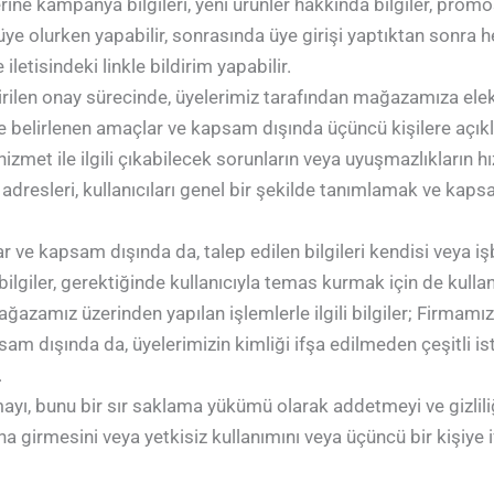
e kampanya bilgileri, yeni ürünler hakkında bilgiler, promosy
üye olurken yapabilir, sonrasında üye girişi yaptıktan sonra
iletisindeki linkle bildirim yapabilir.
len onay sürecinde, üyelerimiz tarafından mağazamıza elektro
ile belirlenen amaçlar ve kapsam dışında üçüncü kişilere açı
hizmet ile ilgili çıkabilecek sorunların veya uyuşmazlıkların h
adresleri, kullanıcıları genel bir şekilde tanımlamak ve kap
 ve kapsam dışında da, talep edilen bilgileri kendisi veya iş
lgiler, gerektiğinde kullanıcıyla temas kurmak için de kullanıl
ğazamız üzerinden yapılan işlemlerle ilgili bilgiler; Firmamız v
am dışında da, üyelerimizin kimliği ifşa edilmeden çeşitli ist
.
tutmayı, bunu bir sır saklama yükümü olarak addetmeyi ve gizlil
 girmesini veya yetkisiz kullanımını veya üçüncü bir kişiye i