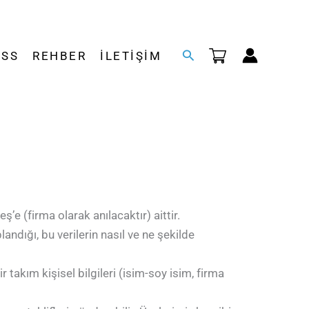
Arama
SSS
REHBER
İLETIŞIM
ş’e (firma olarak anılacaktır) aittir.
landığı, bu verilerin nasıl ve ne şekilde
 takım kişisel bilgileri (isim-soy isim, firma