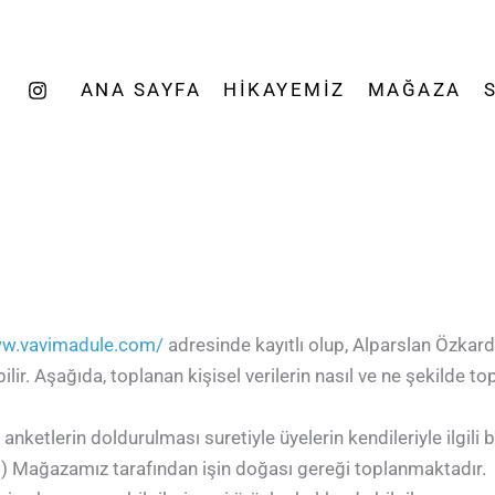
ANA SAYFA
HIKAYEMIZ
MAĞAZA
ww.vavimadule.com/
adresinde kayıtlı olup, Alparslan Özkarde
ilir. Aşağıda, toplanan kişisel verilerin nasıl ve ne şekilde top
ketlerin doldurulması suretiyle üyelerin kendileriyle ilgili bir
gibi) Mağazamız tarafından işin doğası gereği toplanmaktadır.