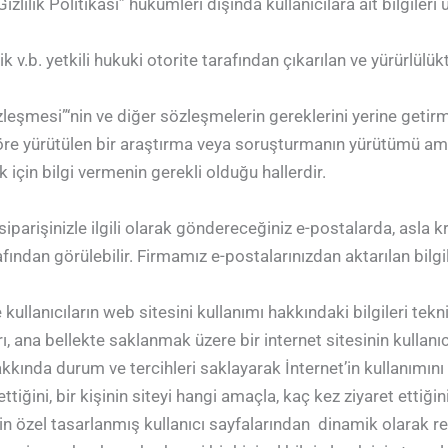
izlilik Politikası” hükümleri dışında kullanıcılara ait bilgileri 
. yetkili hukuki otorite tarafından çıkarılan ve yürürlülükte
özleşmesi”‘nin ve diğer sözleşmelerin gereklerini yerine get
göre yürütülen bir araştırma veya soruşturmanın yürütümü amacıy
k için bilgi vermenin gerekli olduğu hallerdir.
parişinizle ilgili olarak göndereceğiniz e-postalarda, asla kr
afından görülebilir. Firmamız e-postalarınızdan aktarılan bilg
kullanıcıların web sitesini kullanımı hakkındaki bilgileri tek
rı, ana bellekte saklanmak üzere bir internet sitesinin kullan
kkında durum ve tercihleri saklayarak İnternet’in kullanımını k
ettiğini, bir kişinin siteyi hangi amaçla, kaç kez ziyaret ettiğ
 için özel tasarlanmış kullanıcı sayfalarından dinamik olarak 