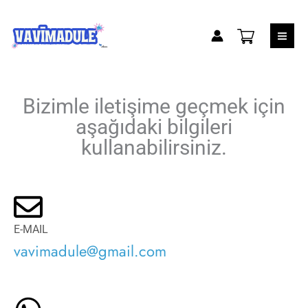
İçeriğe
İLETİŞİM
atla
Bizimle iletişime geçmek için
aşağıdaki bilgileri
kullanabilirsiniz.
E-MAIL
vavimadule@gmail.com