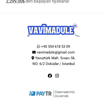
2,299.00
₺
'den başlayan fiyatlarla!
+90 554 618 53 09
vavimadule@gmail.com
Yavuztürk Mah. Sıvacı Sk.
NO: 6/2 Üsküdar / İstanbul