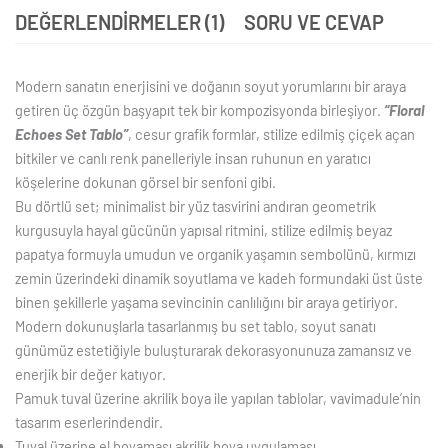
DEĞERLENDIRMELER (1)
SORU VE CEVAP
Modern sanatın enerjisini ve doğanın soyut yorumlarını bir araya
getiren üç özgün başyapıt tek bir kompozisyonda birleşiyor.
“Floral
Echoes Set Tablo”
, cesur grafik formlar, stilize edilmiş çiçek açan
bitkiler ve canlı renk panelleriyle insan ruhunun en yaratıcı
köşelerine dokunan görsel bir senfoni gibi.
Bu dörtlü set; minimalist bir yüz tasvirini andıran geometrik
kurgusuyla hayal gücünün yapısal ritmini, stilize edilmiş beyaz
papatya formuyla umudun ve organik yaşamın sembolünü, kırmızı
zemin üzerindeki dinamik soyutlama ve kadeh formundaki üst üste
binen şekillerle yaşama sevincinin canlılığını bir araya getiriyor.
Modern dokunuşlarla tasarlanmış bu set tablo, soyut sanatı
günümüz estetiğiyle buluşturarak dekorasyonunuza zamansız ve
enerjik bir değer katıyor.
Pamuk tuval üzerine akrilik boya ile yapılan tablolar, vavimadule’nin
tasarım eserlerindendir.
Tuval üzerine el boyaması akrilik boya uygulaması.