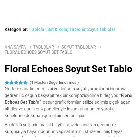
Kategoriler:
Tablolar
,
Set & Kolaj Tablolar
,
Soyut Tablolar
ANA SAYFA
TABLOLAR
SOYUT TABLOLAR
FLORAL ECHOES SOYUT SET TABLO
Floral Echoes Soyut Set Tablo
(
1
Müşteri Değerlendirmesi)
Modern sanatın enerjisini ve doğanın soyut yorumlarını bir araya
1
müşteri
puanına
getiren üç özgün başyapıt tek bir kompozisyonda birleşiyor.
“Floral
dayanarak 5
Echoes Set Tablo”
, cesur grafik formlar, stilize edilmiş çiçek açan
üzerinden
5.00
puan
bitkiler ve canlı renk panelleriyle insan ruhunun en yaratıcı
aldı
köşelerine dokunan görsel bir senfoni gibi.
Bu dörtlü set; minimalist bir yüz tasvirini andıran geometrik
kurgusuyla hayal gücünün yapısal ritmini, stilize edilmiş beyaz