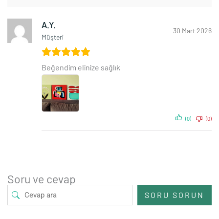
A.Y.
30 Mart 2026
Müşteri
Beğendim elinize sağlık
(0)
(0)
Soru ve cevap
SORU SORUN