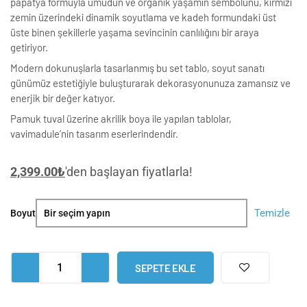
papatya formuyla umudun ve organik yaşamın sembolünü, kırmızı
zemin üzerindeki dinamik soyutlama ve kadeh formundaki üst
üste binen şekillerle yaşama sevincinin canlılığını bir araya
getiriyor.
Modern dokunuşlarla tasarlanmış bu set tablo, soyut sanatı
günümüz estetiğiyle buluşturarak dekorasyonunuza zamansız ve
enerjik bir değer katıyor.
Pamuk tuval üzerine akrilik boya ile yapılan tablolar,
vavimadule’nin tasarım eserlerindendir.
2,399.00
₺
'den başlayan fiyatlarla!
Floral
Temizle
Boyut
Echoes
Soyut
Set
SEPETE EKLE
Tablo
adet