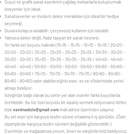
Soyut ve grafik sanat eserlerini çağdaş mekanlarla buluşturmak
isteyenler için ideal.
Sanatseverler ve modern dekor meraklıları için ideal bir hediye
seçeneği.
Duvara kolayca asılabilir; çerçevesiz kullanım için idealdir.
Yalnızca dekor değil, ifade taşıyan bir sanat nesnesi.
On farklı set boyutu halinde (15×15 – 15×15 – 15×15 – 15×15 / 20×20 –
20×20 – 20×20 / 25×25 – 25×25 – 25×25 – 25×25 / 30×30 – 30×30 –
30×30 – 30×30 / 35×35 – 35×35 – 35×35 – 35×35 / 40×40 – 40×40 –
40×40 – 40×40 / 50×50 – 50×50 – 50×50 – 50×50 / 60×60 – 60×60 –
60×60 – 60×60 / 70×70 – 70×70 – 70×70 – 70×70 / 80×80 – 80×80 –
80×80 – 80×80) satın alabileceğiniz eser, ev ve ofi
slerinizde yerini
almayı bekliyor.
İsteğinize bağlı olarak bu sette yer alan eserler farklı boyutlarda
üretilebilir. Bu tür özel boyutlu bir sipariş vermek istiyorsanız lütfen
bize
vavimadule@gmail.com
mail adre
si üzerinden ulaşınız.
Bu set
eser için kargoya teslim süresi ortalama 4 iş günüdür. (Özel
siparişlerde kargoya teslim süreleri değişiklik gösterebilir.)
Eserimize ve mağazamıza yorum, öneri ve eleştirilerinizi
bekliyoruz.