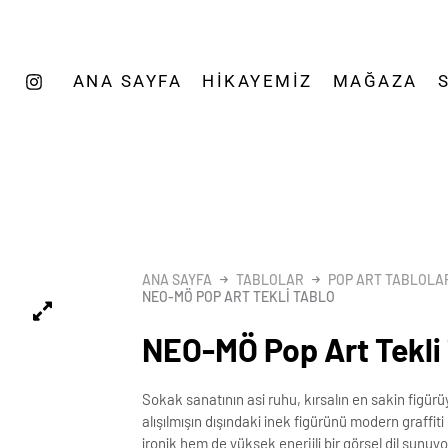
ANA SAYFA
HIKAYEMIZ
MAĞAZA
ANA SAYFA
TABLOLAR
POP ART TABLOLA
NEO-MÖ POP ART TEKLI TABLO
NEO-MÖ Pop Art Tekli
Sokak sanatının asi ruhu, kırsalın en sakin figürü
alışılmışın dışındaki inek figürünü modern graffiti
ironik hem de yüksek enerjili bir görsel dil sunuyo