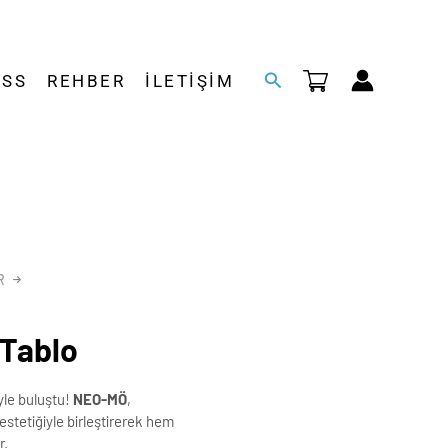
Arama
SSS
REHBER
İLETIŞIM
R
 Tablo
yle buluştu!
NEO-MÖ
,
 estetiğiyle birleştirerek hem
r.