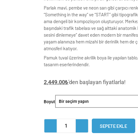
Parlak mavi, pembe ve neon sarı gibi çarpıcı renk
“Something in the way” ve “START” gibi tipografik
ama dengeli bir kompozisyon oluşturuyor. Merkeze
başındaki trafik tabelası ve sağ alttaki anatomik k
sesini dinlemeye” davet eden modern bir manifest
yaşam alanınıza hem mizahi bir derinlik hem de ç
atmosferi katıyor.
Pamuk tuval üzerine akrilik boya ile yapılan tabl
tasarım eserlerindendir.
2,449.00
₺
'den başlayan fiyatlarla!
NEO-
Boyut
MÖ
Pop
Art
SEPETE EKLE
Tekli