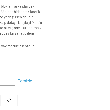
 blokları; arka plandaki
 öğelerle birleşerek kaotik
 yerleştirilen figürün
alp detayı, izleyiciyi ”kalbin
o niteliğinde. Bu kontrast,
ağdaş bir sanat galerisi
o, vavimadule’nin özgün
Temizle