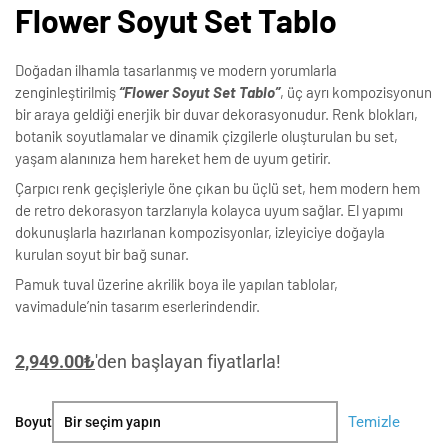
Flower Soyut Set Tablo
Doğadan ilhamla tasarlanmış ve modern yorumlarla
zenginleştirilmiş
“Flower Soyut Set Tablo”
, üç ayrı kompozisyonun
bir araya geldiği enerjik bir duvar dekorasyonudur. Renk blokları,
botanik soyutlamalar ve dinamik çizgilerle oluşturulan bu set,
yaşam alanınıza hem hareket hem de uyum getirir.
Çarpıcı renk geçişleriyle öne çıkan bu üçlü set, hem modern hem
de retro dekorasyon tarzlarıyla kolayca uyum sağlar. El yapımı
dokunuşlarla hazırlanan kompozisyonlar, izleyiciye doğayla
kurulan soyut bir bağ sunar.
Pamuk tuval üzerine akrilik boya ile yapılan tablolar,
vavimadule’nin tasarım eserlerindendir.
2,949.00
₺
'den başlayan fiyatlarla!
Flower
Temizle
Boyut
Soyut