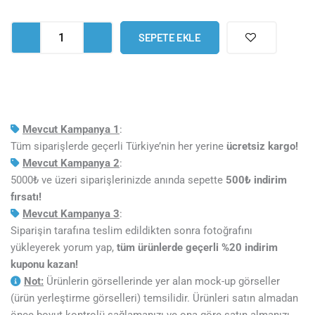
Set
Tablo
SEPETE EKLE
adet
Mevcut Kampanya 1
:
Tüm siparişlerde geçerli Türkiye’nin her yerine
ücretsiz kargo!
Mevcut Kampanya 2
:
5000₺ ve üzeri siparişlerinizde anında sepette
5
00₺ indirim
fırsatı!
Mevcut Kampanya 3
:
Siparişin tarafına teslim edildikten sonra fotoğrafını
yükleyerek yorum yap,
tüm ürünlerde geçerli %20 indirim
kuponu kazan!
Not:
Ürünlerin görsellerinde yer alan mock-up görseller
(ürün yerleştirme görselleri) temsilidir. Ürünleri satın almadan
önce boyut kontrolü sağlamanızı ve ona göre satın almanızı