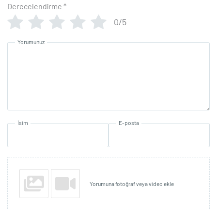
Derecelendirme
*
0/5
Yorumunuz
İsim
E-posta
Yorumuna fotoğraf veya video ekle