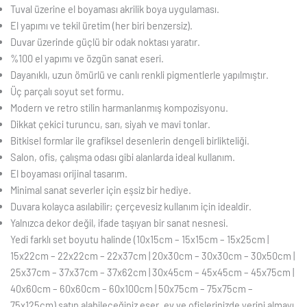
Tuval üzerine el boyaması akrilik boya uygulaması.
El yapımı ve tekil üretim (her biri benzersiz).
Duvar üzerinde güçlü bir odak noktası yaratır.
%100 el yapımı ve özgün sanat eseri.
Dayanıklı, uzun ömürlü ve canlı renkli pigmentlerle yapılmıştır.
Üç parçalı soyut set formu.
Modern ve retro stilin harmanlanmış kompozisyonu.
Dikkat çekici turuncu, sarı, siyah ve mavi tonlar.
Bitkisel formlar ile grafiksel desenlerin dengeli birlikteliği.
Salon, ofis, çalışma odası gibi alanlarda ideal kullanım.
El boyaması orijinal tasarım.
Minimal sanat severler için eşsiz bir hediye.
Duvara kolayca asılabilir; çerçevesiz kullanım için idealdir.
Yalnızca dekor değil, ifade taşıyan bir sanat nesnesi.
Yedi farklı set boyutu halinde (10x15cm – 15x15cm – 15x25cm |
15x22cm – 22x22cm – 22x37cm | 20x30cm – 30x30cm – 30x50cm |
25x37cm – 37x37cm – 37x62cm | 30x45cm – 45x45cm – 45x75cm |
40x60cm – 60x60cm – 60x100cm | 50x75cm – 75x75cm –
75x125cm) satın alabileceğiniz eser, ev ve ofislerinizde yerini almayı