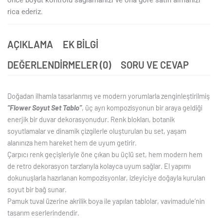
rica ederiz.
AÇIKLAMA
EK BILGI
DEĞERLENDIRMELER (0)
SORU VE CEVAP
Doğadan ilhamla tasarlanmış ve modern yorumlarla zenginleştirilmiş
“Flower Soyut Set Tablo”
, üç ayrı kompozisyonun bir araya geldiği
enerjik bir duvar dekorasyonudur. Renk blokları, botanik
soyutlamalar ve dinamik çizgilerle oluşturulan bu set, yaşam
alanınıza hem hareket hem de uyum getirir.
Çarpıcı renk geçişleriyle öne çıkan bu üçlü set, hem modern hem
de retro dekorasyon tarzlarıyla kolayca uyum sağlar. El yapımı
dokunuşlarla hazırlanan kompozisyonlar, izleyiciye doğayla kurulan
soyut bir bağ sunar.
Pamuk tuval üzerine akrilik boya ile yapılan tablolar, vavimadule’nin
tasarım eserlerindendir.