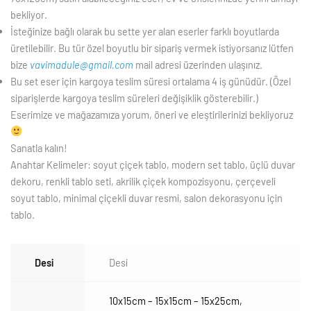
bekliyor.
İsteğinize bağlı olarak bu sette yer alan eserler farklı boyutlarda
üretilebilir. Bu tür özel boyutlu bir sipariş vermek istiyorsanız lütfen
bize
vavimadule@gmail.com
mail adresi üzerinden ulaşınız.
Bu set eser için kargoya teslim süresi ortalama 4 iş günüdür. (Özel
siparişlerde kargoya teslim süreleri değişiklik gösterebilir.)
Eserimize ve mağazamıza yorum, öneri ve eleştirilerinizi bekliyoruz
Sanatla kalın!
Anahtar Kelimeler: soyut çiçek tablo, modern set tablo, üçlü duvar
dekoru, renkli tablo seti, akrilik çiçek kompozisyonu, çerçeveli
soyut tablo, minimal çiçekli duvar resmi, salon dekorasyonu için
tablo.
Desi
Desi
10x15cm – 15x15cm – 15x25cm
,