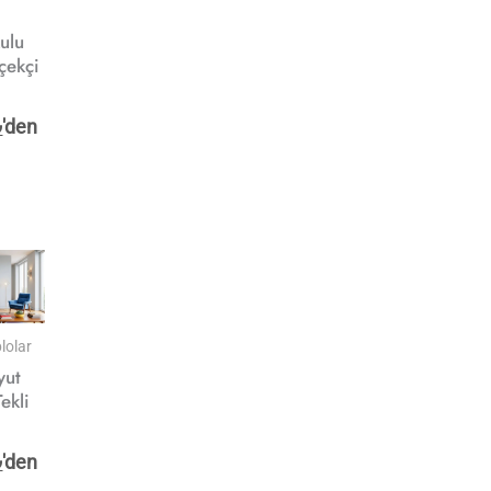
ulu
çekçi
o
₺
'den
lolar
yut
ekli
₺
'den