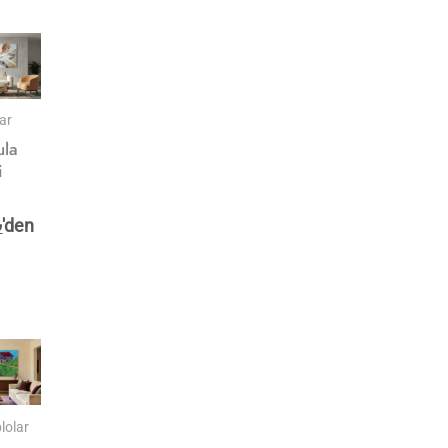
ar
ula
i
₺
'den
lolar