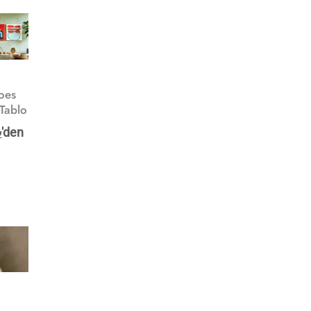
hoes
 Tablo
₺
'den