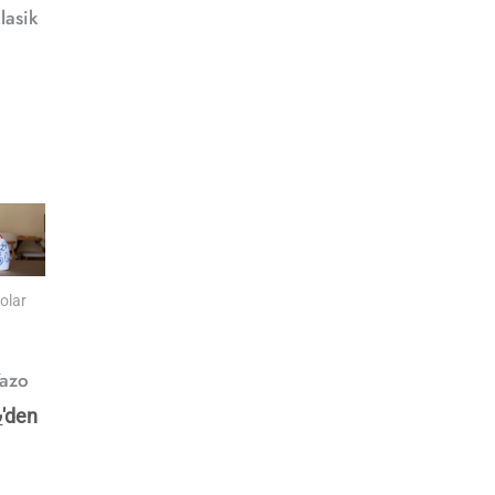
lasik
olar
Vazo
₺
'den