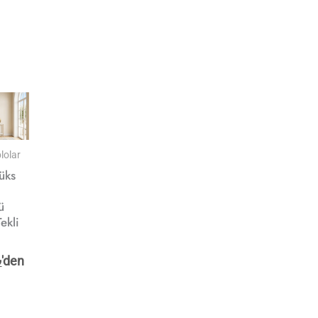
lolar
üks
ü
ekli
₺
'den