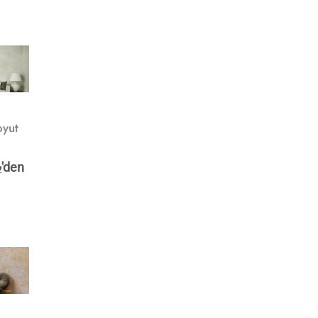
oyut
o
₺
'den