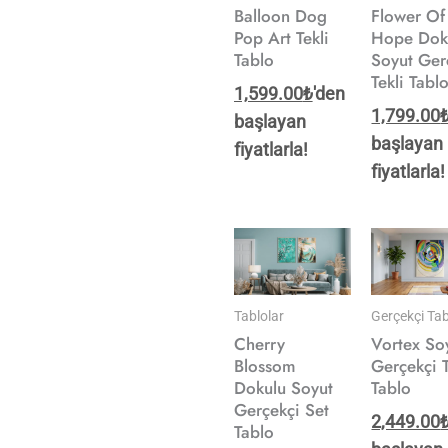
Balloon Dog
Flower Of
Pop Art Tekli
Hope Dok
Tablo
Soyut Ger
Tekli Tabl
1,599.00
₺
'den
1,799.00
başlayan
başlayan
fiyatlarla!
fiyatlarla!
Tablolar
Gerçekçi Tab
Cherry
Vortex So
Blossom
Gerçekçi T
Dokulu Soyut
Tablo
Gerçekçi Set
2,449.00
Tablo