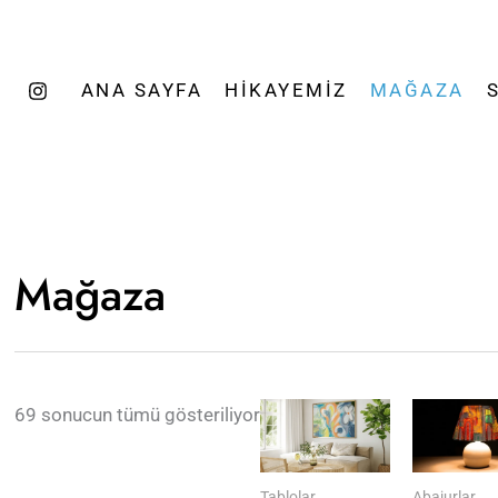
Popülerliğe
göre
sıralandı
ANA SAYFA
HIKAYEMIZ
MAĞAZA
Mağaza
69 sonucun tümü gösteriliyor
Tablolar
Abajurlar