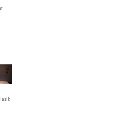
ut
lasik