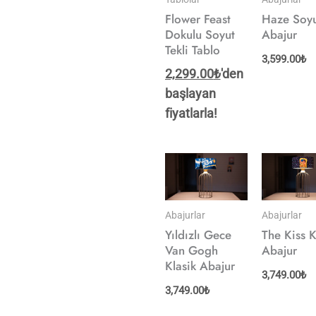
Flower Feast
Haze Soy
Dokulu Soyut
Abajur
Tekli Tablo
3,599.00
₺
2,299.00
₺
'den
başlayan
fiyatlarla!
Abajurlar
Abajurlar
Yıldızlı Gece
The Kiss K
Van Gogh
Abajur
Klasik Abajur
3,749.00
₺
3,749.00
₺