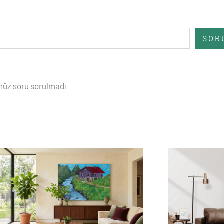
SOR
üz soru sorulmadı