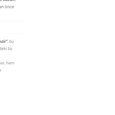
dan önce
hair”
, bu
ndeki bu
ser, hem
e