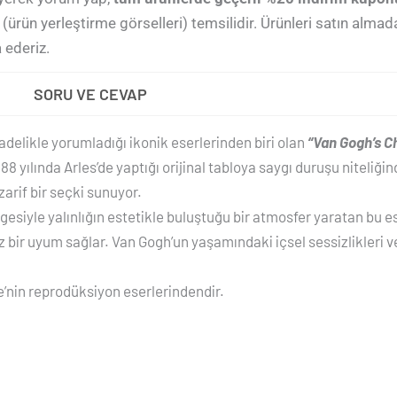
(ürün yerleştirme görselleri) temsilidir. Ürünleri satın alma
 ederiz.
SORU VE CEVAP
sadelikle yorumladığı ikonik eserlerinden biri olan
“Van Gogh’s C
8 yılında Arles’de yaptığı orijinal tabloya saygı duruşu niteliği
rif bir seçki sunuyor.
gesiyle yalınlığın estetikle buluştuğu bir atmosfer yaratan bu e
ir uyum sağlar. Van Gogh’un yaşamındaki içsel sessizlikleri v
e’nin reprodüksiyon eserlerindendir.