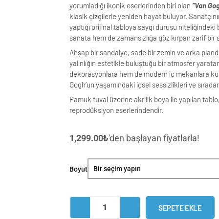
yorumladığı ikonik eserlerinden biri olan
“Van Gog
klasik çizgilerle yeniden hayat buluyor. Sanatçını
yaptığı orijinal tabloya saygı duruşu niteliğinde
sanata hem de zamansızlığa göz kırpan zarif bir 
Ahşap bir sandalye, sade bir zemin ve arka pland
yalınlığın estetikle buluştuğu bir atmosfer yarata
dekorasyonlara hem de modern iç mekanlara kus
Gogh’un yaşamındaki içsel sessizlikleri ve sıradanl
Pamuk tuval üzerine akrilik boya ile yapılan tabl
reprodüksiyon eserlerindendir.
1,299.00
₺
'den başlayan fiyatlarla!
Van
Boyut
Gogh's
Chair
Klasik
SEPETE EKLE