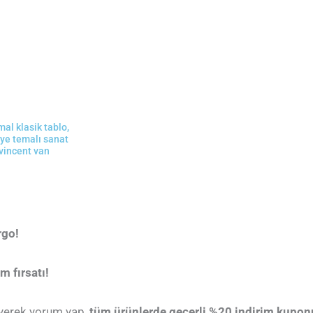
Tekli
Tablo
adet
al klasik tablo
,
ye temalı sanat
vincent van
rgo!
m fırsatı!
leyerek yorum yap,
tüm ürünlerde geçerli %20 indirim kupon