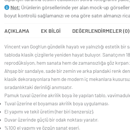
Not:
Ürünlerin görsellerinde yer alan mock-up görseller 
boyut kontrolü sağlamanızı ve ona göre satın almanızı rica
AÇIKLAMA
EK BILGI
DEĞERLENDIRMELER (0)
Vincent van Gogh’un gündelik hayatı ve yalnızlığı estetik bir 
tabloda klasik çizgilerle yeniden hayat buluyor. Sanatçının 188
reprodüksiyon, hem sanata hem de zamansızlığa göz kırpan za
Ahşap bir sandalye, sade bir zemin ve arka plandaki renk den
klasik dekorasyonlara hem de modern iç mekanlara kusursuz b
sıradanlıktaki derinliği anımsatır.
Pamuk tuval üzerine akrilik boya ile yapılan tablo, vavimadul
Tuval üzerine el boyaması akrilik boya uygulaması.
El yapımı ve tekil üretim (her biri benzersiz).
Duvar üzerinde güçlü bir odak noktası yaratır.
%100 el yapımı ve özgün sanat eseri.