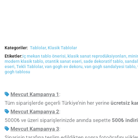
Kategoriler:
Tablolar
,
Klasik Tablolar
Etiketler:
iç mekan tablo önerisi
,
klasik sanat reprodüksiyonları
,
minim
modern klasik tablo
,
otantik sanat eseri
,
sade dekoratif tablo
,
sandal
eseri
,
Tekli Tablolar
,
van gogh ev dekoru
,
van gogh sandalyesi tablo
,
gogh tablosu
Mevcut Kampanya 1
:
Tüm siparişlerde geçerli Türkiye’nin her yerine
ücretsiz ka
Mevcut Kampanya 2
:
5000₺ ve üzeri siparişlerinizde anında sepette
5
00₺ indiri
Mevcut Kampanya 3
:
Siparişin tarafına teslim edildikten sonra fotoğrafını yük