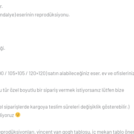
r.
andalye) eserinin reprodüksiyonu.
ği.
0 / 105×105 / 120×120) satın alabileceğiniz eser, ev ve ofislerini
Bu tür özel boyutlu bir sipariş vermek istiyorsanız lütfen bize
 siparişlerde kargoya teslim süreleri değişiklik gösterebilir.)
liyoruz
eprodüksiyonları, vincent van gogh tablosu, iç mekan tablo öner