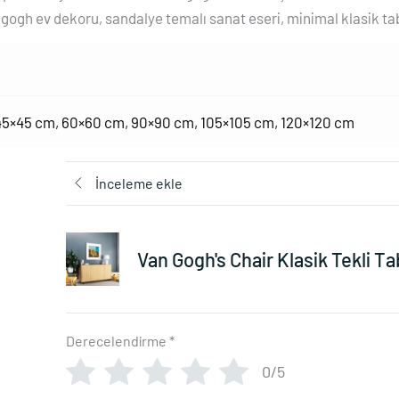
n gogh ev dekoru, sandalye temalı sanat eseri, minimal klasik ta
45×45 cm
,
60×60 cm
,
90×90 cm
,
105×105 cm
,
120×120 cm
İnceleme ekle
Van Gogh's Chair Klasik Tekli Ta
Derecelendirme
*
0/5