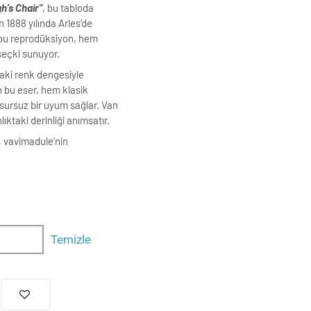
h’s Chair”
, bu tabloda
n 1888 yılında Arles’de
ki bu reprodüksiyon, hem
seçki sunuyor.
aki renk dengesiyle
n bu eser, hem klasik
ursuz bir uyum sağlar. Van
ıktaki derinliği anımsatır.
o, vavimadule’nin
Temizle