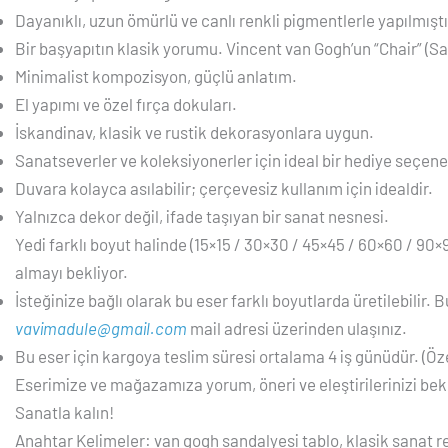
Dayanıklı, uzun ömürlü ve canlı renkli pigmentlerle yapılmıştı
Bir başyapıtın klasik yorumu. Vincent van Gogh’un “Chair” (S
Minimalist kompozisyon, güçlü anlatım.
El yapımı ve özel fırça dokuları.
İskandinav, klasik ve rustik dekorasyonlara uygun.
Sanatseverler ve koleksiyonerler için ideal bir hediye seçene
Duvara kolayca asılabilir; çerçevesiz kullanım için idealdir.
Yalnızca dekor değil, ifade taşıyan bir sanat nesnesi.
Yedi farklı boyut halinde (15×15 / 30×30 / 45×45 / 60×60 / 90×9
almayı bekliyor.
İsteğinize bağlı olarak bu eser farklı boyutlarda üretilebilir. 
vavimadule@gmail.com
mail adresi üzerinden ulaşınız.
Bu eser için kargoya teslim süresi ortalama 4 iş günüdür. (Özel
Eserimize ve mağazamıza yorum, öneri ve eleştirilerinizi bek
Sanatla kalın!
Anahtar Kelimeler: van gogh sandalyesi tablo, klasik sanat r