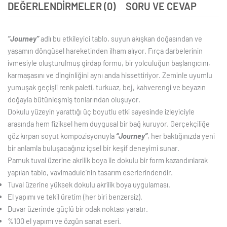
DEĞERLENDIRMELER (0)
SORU VE CEVAP
“Journey”
adlı bu etkileyici tablo, suyun akışkan doğasından ve
yaşamın döngüsel hareketinden ilham alıyor. Fırça darbelerinin
ivmesiyle oluşturulmuş girdap formu, bir yolculuğun başlangıcını,
karmaşasını ve dinginliğini aynı anda hissettiriyor. Zeminle uyumlu
yumuşak geçişli renk paleti, turkuaz, bej, kahverengi ve beyazın
doğayla bütünleşmiş tonlarından oluşuyor.
Dokulu yüzeyin yarattığı üç boyutlu etki sayesinde izleyiciyle
arasında hem fiziksel hem duygusal bir bağ kuruyor. Gerçekçiliğe
göz kırpan soyut kompozisyonuyla
“Journey”
, her baktığınızda yeni
bir anlamla buluşacağınız içsel bir keşif deneyimi sunar.
Pamuk tuval üzerine akrilik boya ile dokulu bir form kazandırılarak
yapılan tablo, vavimadule’nin tasarım eserlerindendir.
Tuval üzerine yüksek dokulu akrilik boya uygulaması.
El yapımı ve tekil üretim (her biri benzersiz).
Duvar üzerinde güçlü bir odak noktası yaratır.
%100 el yapımı ve özgün sanat eseri.