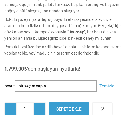
yumuşak geçişli renk paleti, turkuaz, bej, kahverengi ve beyazın
doğayla bütünleşmiş tonlarından oluşuyor.
Dokulu yüzeyin yarattığı üç boyutlu etki sayesinde izleyiciyle
arasında hem fiziksel hem duygusal bir bağ kuruyor. Gerçekçiliğe
göz kırpan soyut kompozisyonuyla
“Journey”
, her baktığınızda
yeni bir anlamla buluşacağınız içsel bir keşif deneyimi sunar.
Pamuk tuval üzerine akrilik boya ile dokulu bir form kazandırılarak
yapılan tablo, vavimadule’nin tasarım eserlerindendir.
1,799.00
₺
'den başlayan fiyatlarla!
Journey
Temizle
Boyut
Dokulu
Soyut
Gerçekçi
SEPETE EKLE
Tekli
Tablo
adet