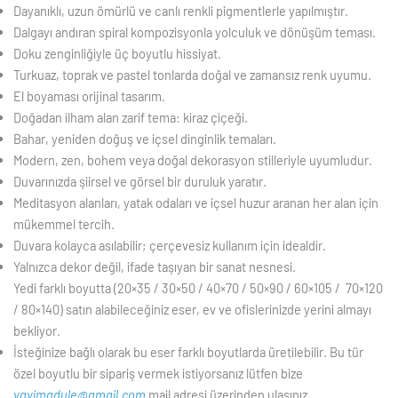
Dayanıklı, uzun ömürlü ve canlı renkli pigmentlerle yapılmıştır.
Dalgayı andıran spiral kompozisyonla yolculuk ve dönüşüm teması.
Doku zenginliğiyle üç boyutlu hissiyat.
Turkuaz, toprak ve pastel tonlarda doğal ve zamansız renk uyumu.
El boyaması orijinal tasarım.
Doğadan ilham alan zarif tema: kiraz çiçeği.
Bahar, yeniden doğuş ve içsel dinginlik temaları.
Modern, zen, bohem veya doğal dekorasyon stilleriyle uyumludur.
Duvarınızda şiirsel ve görsel bir duruluk yaratır.
Meditasyon alanları, yatak odaları ve içsel huzur aranan her alan için
mükemmel tercih.
Duvara kolayca asılabilir; çerçevesiz kullanım için idealdir.
Yalnızca dekor değil, ifade taşıyan bir sanat nesnesi.
Yedi farklı boyutta (20×35 / 30×50 / 40×70 / 50×90 / 60×105 / 70×120
/ 80×140) satın alabileceğiniz eser, ev ve ofislerinizde yerini almayı
bekliyor.
İsteğinize bağlı olarak bu eser farklı boyutlarda üretilebilir. Bu tür
özel boyutlu bir sipariş vermek istiyorsanız lütfen bize
vavimadule@gmail.com
mail adresi üzerinden ulaşınız.