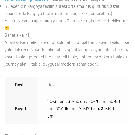
Bu eser için kargoya teslim süresi ortalama 7 iş günüdür. (Özel
siparişlerde kargoya teslim süreleri değişiklik gösterebilir.)
Eserimize ve mağazamıza yorum, öneri ve eleştirilerinizi bekliyoruz
Sanatla kalın!
Anahtar Kelimeler: soyut dokulu tablo, doğal tonlu soyut tablo, içsel
yolculuk resmi, akrilik doku tablo, spiral kompozisyon tablo, turkuaz
soyut tablo, gerçekçi fırça darbeli tablo, bohem ev dekoru tablosu,
journey akrilik tablo, duygusal modern sanat eseri.
Desi
Desi
20×35 cm
,
30×50 cm
,
40×70 cm
,
50×90
Boyut
cm
,
60×105 cm
,
70×120 cm
,
80×140
cm