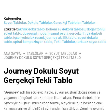
Kategoriler:
Soyut Tablolar
,
Dokulu Tablolar
,
Gerçekçi Tablolar
,
Tablolar
Etiketler:
akrilik doku tablo
,
bohem ev dekoru tablosu
,
doğal tonlu
soyut tablo
,
duygusal modern sanat eseri
,
gerçekçi fırça darbeli
tablo
,
içsel yolculuk resmi
,
journey akrilik tablo
,
soyut dokulu
tablo
,
spiral kompozisyon tablo
,
Tekli Tablolar
,
turkuaz soyut tablo
ANA SAYFA
TABLOLAR
SOYUT TABLOLAR
JOURNEY DOKULU SOYUT GERÇEKÇI TEKLI TABLO
Journey Dokulu Soyut
Gerçekçi Tekli Tablo
“Journey”
adlı bu etkileyici tablo, suyun akışkan doğasından ve
yaşamın döngüsel hareketinden ilham alıyor. Fırça darbelerinin
ivmesiyle oluşturulmuş girdap formu, bir yolculuğun başlangıcını,
karmaşasını ve dinginliğini aynı anda hissettiriyor. Zeminle uyumlu