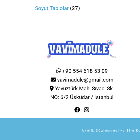
Soyut Tablolar
27
+90 554 618 53 09
vavimadule@gmail.com
Yavuztürk Mah. Sıvacı Sk.
NO: 6/2 Üsküdar / İstanbul
Üyelik Sözleşmesi ve Site Ku