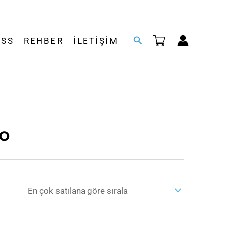
Arama
SSS
REHBER
İLETIŞIM
lo