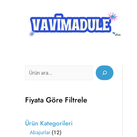
İçeriğe
Search
5
1
1
5
5
2
3
2
1
7
1
1
1
1
atla
1
2
ü
ü
ü
ü
ü
7
1
ü
3
8
3
ü
ü
ü
r
r
r
r
r
ü
ü
r
ü
ü
ü
r
r
r
ü
ü
ü
ü
ü
r
r
ü
r
r
r
ü
ü
ü
n
n
n
n
n
ü
ü
n
ü
ü
ü
n
n
n
n
n
n
n
n
Fiyata Göre Filtrele
Ürün Kategorileri
Abajurlar
12