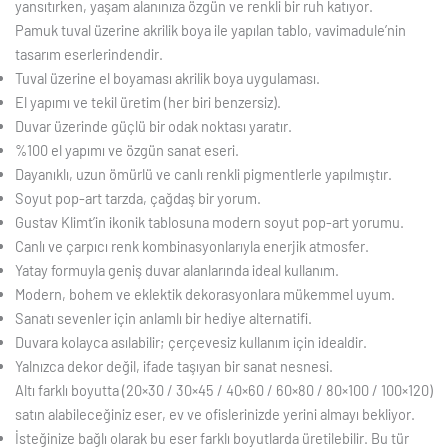
yansıtırken, yaşam alanınıza özgün ve renkli bir ruh katıyor.
Pamuk tuval üzerine akrilik boya ile yapılan tablo, vavimadule’nin
tasarım eserlerindendir.
Tuval üzerine el boyaması akrilik boya uygulaması.
El yapımı ve tekil üretim (her biri benzersiz).
Duvar üzerinde güçlü bir odak noktası yaratır.
%100 el yapımı ve özgün sanat eseri.
Dayanıklı, uzun ömürlü ve canlı renkli pigmentlerle yapılmıştır.
Soyut pop-art tarzda, çağdaş bir yorum.
Gustav Klimt’in ikonik tablosuna modern soyut pop-art yorumu.
Canlı ve çarpıcı renk kombinasyonlarıyla enerjik atmosfer.
Yatay formuyla geniş duvar alanlarında ideal kullanım.
Modern, bohem ve eklektik dekorasyonlara mükemmel uyum.
Sanatı sevenler için anlamlı bir hediye alternatifi.
Duvara kolayca asılabilir; çerçevesiz kullanım için idealdir.
Yalnızca dekor değil, ifade taşıyan bir sanat nesnesi.
Altı farklı boyutta (20×30 / 30×45 / 40×60 / 60×80 / 80×100 / 100×120)
satın alabileceğiniz eser, ev ve ofislerinizde yerini almayı bekliyor.
İsteğinize bağlı olarak bu eser farklı boyutlarda üretilebilir. Bu tür