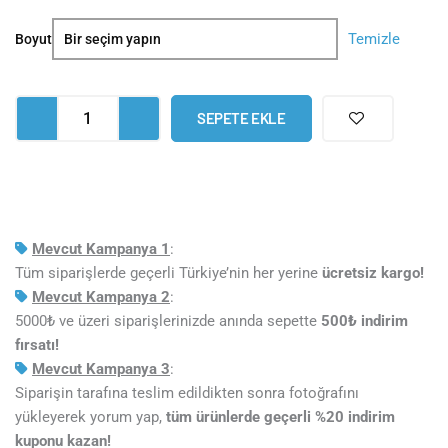
The
Temizle
Boyut
Kiss
Pop
Art
SEPETE EKLE
Tekli
Tablo
adet
Mevcut Kampanya 1
:
Tüm siparişlerde geçerli Türkiye’nin her yerine
ücretsiz kargo!
Mevcut Kampanya 2
:
5000₺ ve üzeri siparişlerinizde anında sepette
5
00₺ indirim
fırsatı!
Mevcut Kampanya 3
:
Siparişin tarafına teslim edildikten sonra fotoğrafını
yükleyerek yorum yap,
tüm ürünlerde geçerli %20 indirim
kuponu kazan!