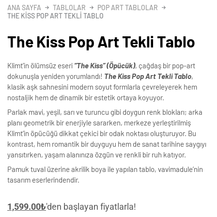
ANA SAYFA
TABLOLAR
POP ART TABLOLAR
THE KISS POP ART TEKLI TABLO
The Kiss Pop Art Tekli Tablo
Klimt’in ölümsüz eseri
“The Kiss” (Öpücük)
, çağdaş bir pop-art
dokunuşla yeniden yorumlandı!
The Kiss Pop Art Tekli Tablo
,
klasik aşk sahnesini modern soyut formlarla çevreleyerek hem
nostaljik hem de dinamik bir estetik ortaya koyuyor.
Parlak mavi, yeşil, sarı ve turuncu gibi doygun renk blokları; arka
planı geometrik bir enerjiyle sararken, merkeze yerleştirilmiş
Klimt’in öpücüğü dikkat çekici bir odak noktası oluşturuyor. Bu
kontrast, hem romantik bir duyguyu hem de sanat tarihine saygıyı
yansıtırken, yaşam alanınıza özgün ve renkli bir ruh katıyor.
Pamuk tuval üzerine akrilik boya ile yapılan tablo, vavimadule’nin
tasarım eserlerindendir.
1,599.00
₺
'den başlayan fiyatlarla!