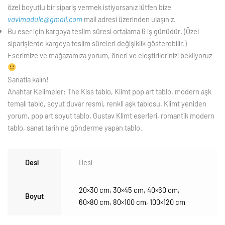
özel boyutlu bir sipariş vermek istiyorsanız lütfen bize
vavimadule@gmail.com
mail adresi üzerinden ulaşınız.
Bu eser için kargoya teslim süresi ortalama 6 iş günüdür. (Özel
siparişlerde kargoya teslim süreleri değişiklik gösterebilir.)
Eserimize ve mağazamıza yorum, öneri ve eleştirilerinizi bekliyoruz
Sanatla kalın!
Anahtar Kelimeler: The Kiss tablo, Klimt pop art tablo, modern aşk
temalı tablo, soyut duvar resmi, renkli aşk tablosu, Klimt yeniden
yorum, pop art soyut tablo, Gustav Klimt eserleri, romantik modern
tablo, sanat tarihine gönderme yapan tablo.
Desi
Desi
20×30 cm
,
30×45 cm
,
40×60 cm
,
Boyut
60×80 cm
,
80×100 cm
,
100×120 cm