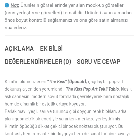
Not:
Ürünlerin görsellerinde yer alan mock-up görseller
(ürün yerleştirme görselleri) temsilidir. Ürünleri satın almadan
önce boyut kontrolü sağlamanızı ve ona göre satın almanızı
rica ederiz.
AÇIKLAMA
EK BILGI
DEĞERLENDIRMELER (0)
SORU VE CEVAP
Klimt’in ölümsüz eseri
“The Kiss” (Öpücük)
, çağdaş bir pop-art
dokunuşla yeniden yorumlandı!
The Kiss Pop Art Tekli Tablo
, klasik
aşk sahnesini modern soyut formlarla çevreleyerek hem nostaljik
hem de dinamik bir estetik ortaya koyuyor.
Parlak mavi, yeşil, sarı ve turuncu gibi doygun renk blokları; arka
planı geometrik bir enerjiyle sararken, merkeze yerleştirilmiş
Klimt’in öpücüğü dikkat çekici bir odak noktası oluşturuyor. Bu
kontrast, hem romantik bir duyguyu hem de sanat tarihine saygıyı