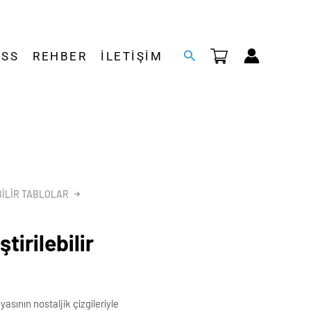
Arama
SSS
REHBER
İLETIŞIM
BILIR TABLOLAR
tirilebilir
yasının nostaljik çizgileriyle