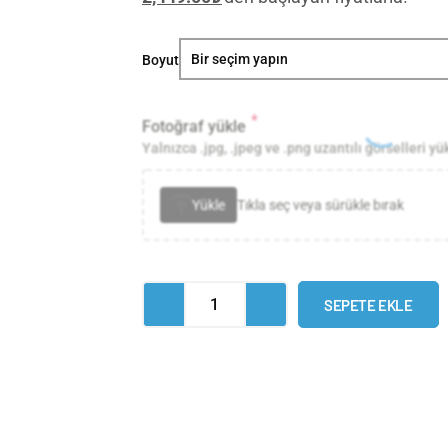
İlk
Boyut
Merhaba
-
*
Fotoğraf yükle
Kişiselleştirilebilir
Yalnızca .jpg, .jpeg ve .png uzantılı görselleri yü
Tablo
adet
Yükle
Tıkla seç veya sürükle bırak
SEPETE EKLE