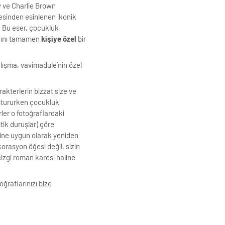
 ve Charlie Brown
esinden esinlenen ikonik
or. Bu eser, çocukluk
arını tamamen
kişiye özel
bir
alışma, vavimadule’nin özel
rakterlerin bizzat size ve
luştururken çocukluk
rler o fotoğraflardaki
tik duruşlar) göre
ğine uygun olarak yeniden
orasyon öğesi değil, sizin
çizgi roman karesi haline
ğraflarınızı bize