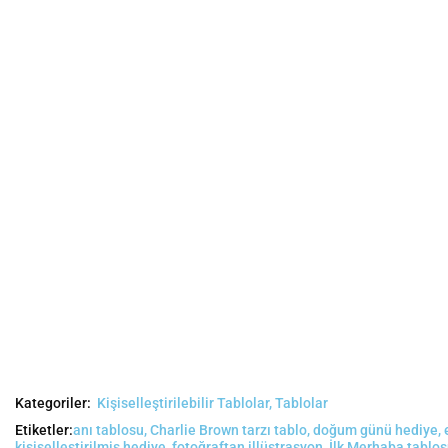
Kategoriler:
Kişiselleştirilebilir Tablolar
,
Tablolar
Etiketler:
anı tablosu
,
Charlie Brown tarzı tablo
,
doğum günü hediye
,
kişiselleştirilmiş hediye
,
fotoğraftan illüstrasyon
,
İlk Merhaba tablo