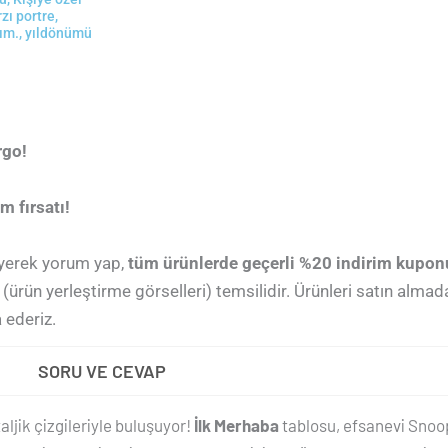
zı portre
,
ım.
,
yıldönümü
rgo!
m fırsatı!
leyerek yorum yap,
tüm ürünlerde geçerli %20 indirim kupon
(ürün yerleştirme görselleri) temsilidir. Ürünleri satın alma
 ederiz.
SORU VE CEVAP
aljik çizgileriyle buluşuyor!
İlk Merhaba
tablosu, efsanevi Snoo