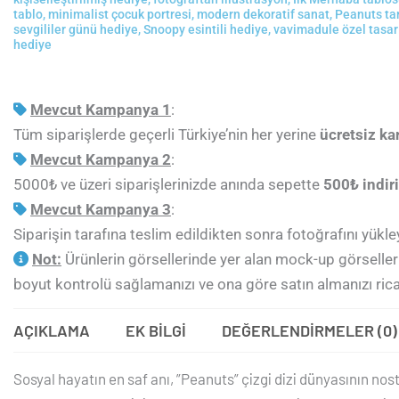
tablo
,
minimalist çocuk portresi
,
modern dekoratif sanat
,
Peanuts tar
sevgililer günü hediye
,
Snoopy esintili hediye
,
vavimadule özel tasar
hediye
Mevcut Kampanya 1
:
Tüm siparişlerde geçerli Türkiye’nin her yerine
ücretsiz ka
Mevcut Kampanya 2
:
5000₺ ve üzeri siparişlerinizde anında sepette
5
00₺ indiri
Mevcut Kampanya 3
:
Siparişin tarafına teslim edildikten sonra fotoğrafını yük
Not:
Ürünlerin görsellerinde yer alan mock-up görseller 
boyut kontrolü sağlamanızı ve ona göre satın almanızı rica
AÇIKLAMA
EK BILGI
DEĞERLENDIRMELER (0)
Sosyal hayatın en saf anı, ”Peanuts” çizgi dizi dünyasının nost