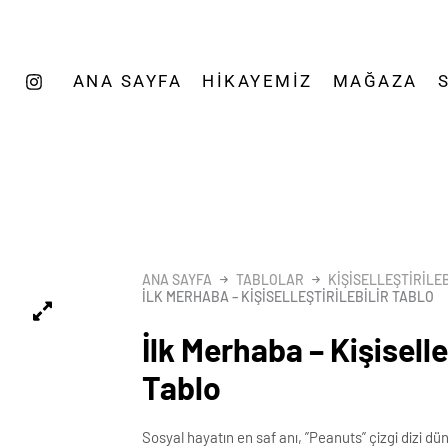
ANA SAYFA
HIKAYEMIZ
MAĞAZA
ANA SAYFA
TABLOLAR
KIŞISELLEŞTIRILE
İLK MERHABA – KIŞISELLEŞTIRILEBILIR TABLO
İlk Merhaba – Kişiselleş
Tablo
Sosyal hayatın en saf anı, ”Peanuts” çizgi dizi dün