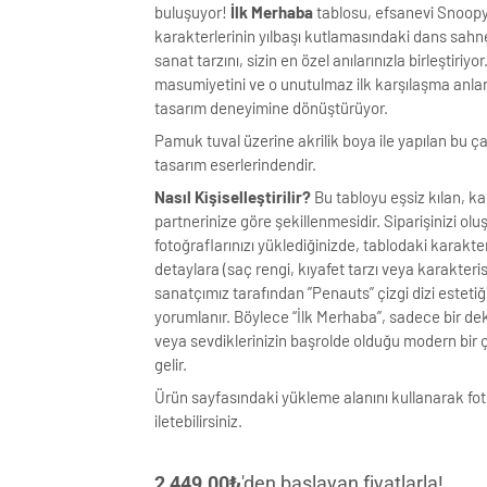
buluşuyor!
İlk Merhaba
tablosu, efsanevi Snoopy
karakterlerinin yılbaşı kutlamasındaki dans sahn
sanat tarzını, sizin en özel anılarınızla birleştiriy
masumiyetini ve o unutulmaz ilk karşılaşma anl
tasarım deneyimine dönüştürüyor.
Pamuk tuval üzerine akrilik boya ile yapılan bu ç
tasarım eserlerindendir.
Nasıl Kişiselleştirilir?
Bu tabloyu eşsiz kılan, ka
partnerinize göre şekillenmesidir. Siparişinizi o
fotoğraflarınızı yüklediğinizde, tablodaki karakte
detaylara (saç rengi, kıyafet tarzı veya karakteris
sanatçımız tarafından ”Penauts” çizgi dizi esteti
yorumlanır. Böylece “İlk Merhaba”, sadece bir dek
veya sevdiklerinizin başrolde olduğu modern bir 
gelir.
Ürün sayfasındaki yükleme alanını kullanarak foto
iletebilirsiniz.
2,449.00
₺
'den başlayan fiyatlarla!