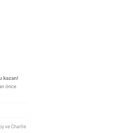
u kazan!
dan önce
py ve Charlie