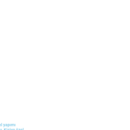
el yapımı
su
,
Kişiye özel