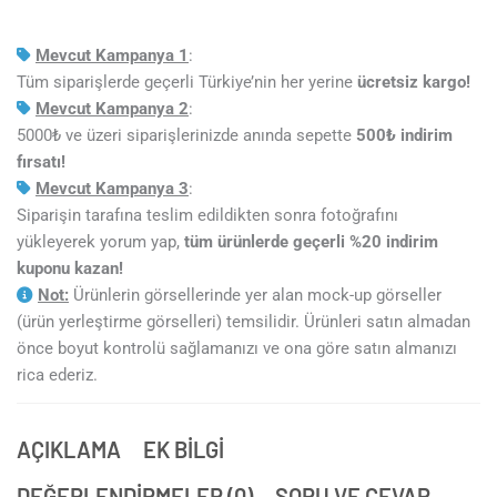
Mevcut Kampanya 1
:
Tüm siparişlerde geçerli Türkiye’nin her yerine
ücretsiz kargo!
Mevcut Kampanya 2
:
5000₺ ve üzeri siparişlerinizde anında sepette
5
00₺ indirim
fırsatı!
Mevcut Kampanya 3
:
Siparişin tarafına teslim edildikten sonra fotoğrafını
yükleyerek yorum yap,
tüm ürünlerde geçerli %20 indirim
kuponu kazan!
Not:
Ürünlerin görsellerinde yer alan mock-up görseller
(ürün yerleştirme görselleri) temsilidir. Ürünleri satın almadan
önce boyut kontrolü sağlamanızı ve ona göre satın almanızı
rica ederiz.
AÇIKLAMA
EK BILGI
DEĞERLENDIRMELER (0)
SORU VE CEVAP