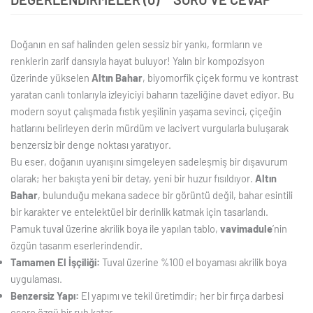
Doğanın en saf halinden gelen sessiz bir yankı, formların ve
renklerin zarif dansıyla hayat buluyor! Yalın bir kompozisyon
üzerinde yükselen
Altın Bahar
, biyomorfik çiçek formu ve kontrast
yaratan canlı tonlarıyla izleyiciyi baharın tazeliğine davet ediyor. Bu
modern soyut çalışmada fıstık yeşilinin yaşama sevinci, çiçeğin
hatlarını belirleyen derin mürdüm ve lacivert vurgularla buluşarak
benzersiz bir denge noktası yaratıyor.
Bu eser, doğanın uyanışını simgeleyen sadeleşmiş bir dışavurum
olarak; her bakışta yeni bir detay, yeni bir huzur fısıldıyor.
Altın
Bahar
, bulunduğu mekana sadece bir görüntü değil, bahar esintili
bir karakter ve entelektüel bir derinlik katmak için tasarlandı.
Pamuk tuval üzerine akrilik boya ile yapılan tablo,
vavimadule
’nin
özgün tasarım eserlerindendir.
Tamamen El İşçiliği:
Tuval üzerine %100 el boyaması akrilik boya
uygulaması.
Benzersiz Yapı:
El yapımı ve tekil üretimdir; her bir fırça darbesi
esere özgü bir ruh katar.