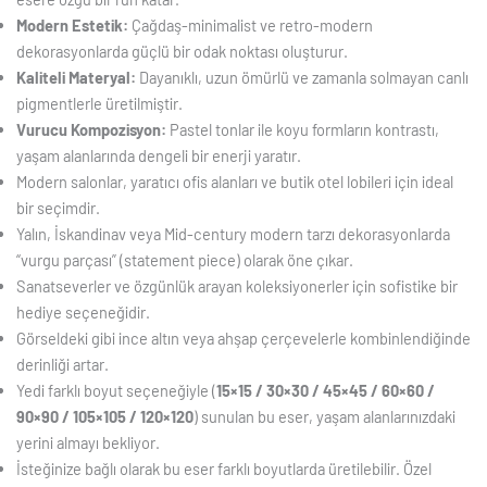
Modern Estetik:
Çağdaş-minimalist ve retro-modern
dekorasyonlarda güçlü bir odak noktası oluşturur.
Kaliteli Materyal:
Dayanıklı, uzun ömürlü ve zamanla solmayan canlı
pigmentlerle üretilmiştir.
Vurucu Kompozisyon:
Pastel tonlar ile koyu formların kontrastı,
yaşam alanlarında dengeli bir enerji yaratır.
Modern salonlar, yaratıcı ofis alanları ve butik otel lobileri için ideal
bir seçimdir.
Yalın, İskandinav veya Mid-century modern tarzı dekorasyonlarda
“vurgu parçası” (statement piece) olarak öne çıkar.
Sanatseverler ve özgünlük arayan koleksiyonerler için sofistike bir
hediye seçeneğidir.
Görseldeki gibi ince altın veya ahşap çerçevelerle kombinlendiğinde
derinliği artar.
Yedi farklı boyut seçeneğiyle (
15×15 / 30×30 / 45×45 / 60×60 /
90×90 / 105×105 / 120×120
) sunulan bu eser, yaşam alanlarınızdaki
yerini almayı bekliyor.
İsteğinize bağlı olarak bu eser farklı boyutlarda üretilebilir. Özel