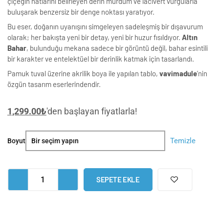
çiçeğin hatlarını belirleyen derin mürdüm ve lacivert vurgularla
buluşarak benzersiz bir denge noktası yaratıyor.
Bu eser, doğanın uyanışını simgeleyen sadeleşmiş bir dışavurum
olarak; her bakışta yeni bir detay, yeni bir huzur fısıldıyor.
Altın
Bahar
, bulunduğu mekana sadece bir görüntü değil, bahar esintili
bir karakter ve entelektüel bir derinlik katmak için tasarlandı.
Pamuk tuval üzerine akrilik boya ile yapılan tablo,
vavimadule
’nin
özgün tasarım eserlerindendir.
1,299.00
₺
'den başlayan fiyatlarla!
Altın
Temizle
Boyut
Bahar
Soyut
Gerçekçi
SEPETE EKLE
Tekli
Tablo
adet