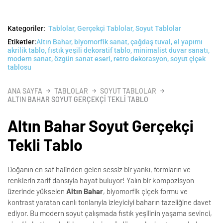
Kategoriler:
Tablolar
,
Gerçekçi Tablolar
,
Soyut Tablolar
Etiketler:
Altın Bahar
,
biyomorfik sanat
,
çağdaş tuval
,
el yapımı
akrilik tablo
,
fıstık yeşili dekoratif tablo
,
minimalist duvar sanatı
,
modern sanat
,
özgün sanat eseri
,
retro dekorasyon
,
soyut çiçek
tablosu
ANA SAYFA
TABLOLAR
SOYUT TABLOLAR
ALTIN BAHAR SOYUT GERÇEKÇI TEKLI TABLO
Altın Bahar Soyut Gerçekçi
Tekli Tablo
Doğanın en saf halinden gelen sessiz bir yankı, formların ve
renklerin zarif dansıyla hayat buluyor! Yalın bir kompozisyon
üzerinde yükselen
Altın Bahar
, biyomorfik çiçek formu ve
kontrast yaratan canlı tonlarıyla izleyiciyi baharın tazeliğine davet
ediyor. Bu modern soyut çalışmada fıstık yeşilinin yaşama sevinci,