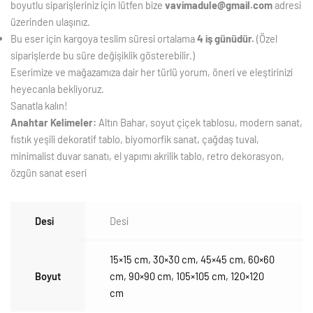
boyutlu siparişleriniz için lütfen bize
vavimadule@gmail.com
adresi
üzerinden ulaşınız.
Bu eser için kargoya teslim süresi ortalama
4 iş günüdür.
(Özel
siparişlerde bu süre değişiklik gösterebilir.)
Eserimize ve mağazamıza dair her türlü yorum, öneri ve eleştirinizi
heyecanla bekliyoruz.
Sanatla kalın!
Anahtar Kelimeler:
Altın Bahar, soyut çiçek tablosu, modern sanat,
fıstık yeşili dekoratif tablo, biyomorfik sanat, çağdaş tuval,
minimalist duvar sanatı, el yapımı akrilik tablo, retro dekorasyon,
özgün sanat eseri
Desi
Desi
15×15 cm
,
30×30 cm
,
45×45 cm
,
60×60
Boyut
cm
,
90×90 cm
,
105×105 cm
,
120×120
cm