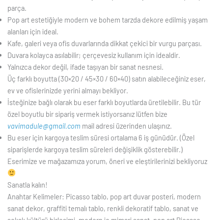
parça.
Pop art estetiğiyle modern ve bohem tarzda dekore edilmiş yaşam
alanları için ideal.
Kafe, galeri veya ofis duvarlarında dikkat çekici bir vurgu parçası.
Duvara kolayca asılabilir; çerçevesiz kullanım için idealdir.
Yalnızca dekor değil, ifade taşıyan bir sanat nesnesi.
Üç farklı boyutta (30×20 / 45×30 / 60×40) satın alabileceğiniz eser,
ev ve ofislerinizde yerini almayı bekliyor.
İsteğinize bağlı olarak bu eser farklı boyutlarda üretilebilir. Bu tür
özel boyutlu bir sipariş vermek istiyorsanız lütfen bize
vavimadule@gmail.com
mail adresi üzerinden ulaşınız.
Bu eser için kargoya teslim süresi ortalama 6 iş günüdür. (Özel
siparişlerde kargoya teslim süreleri değişiklik gösterebilir.)
Eserimize ve mağazamıza yorum, öneri ve eleştirilerinizi bekliyoruz
Sanatla kalın!
Anahtar Kelimeler: Picasso tablo, pop art duvar posteri, modern
sanat dekor, graffiti temalı tablo, renkli dekoratif tablo, sanat ve
sokak kültürü birleşimi, modern iç mimari sanat, pop art Picasso