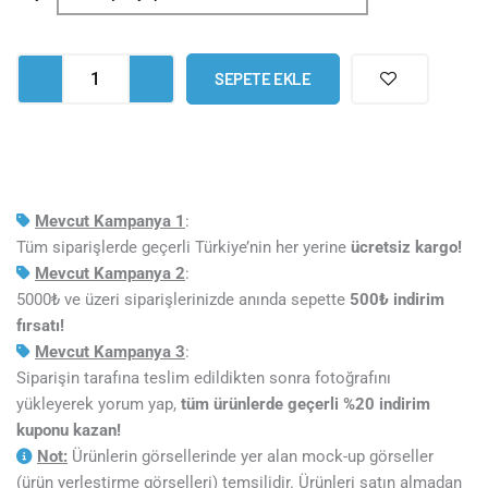
Pop
Art
Tekli
SEPETE EKLE
Tablo
adet
Mevcut Kampanya 1
:
Tüm siparişlerde geçerli Türkiye’nin her yerine
ücretsiz kargo!
Mevcut Kampanya 2
:
5000₺ ve üzeri siparişlerinizde anında sepette
5
00₺ indirim
fırsatı!
Mevcut Kampanya 3
:
Siparişin tarafına teslim edildikten sonra fotoğrafını
yükleyerek yorum yap,
tüm ürünlerde geçerli %20 indirim
kuponu kazan!
Not:
Ürünlerin görsellerinde yer alan mock-up görseller
(ürün yerleştirme görselleri) temsilidir. Ürünleri satın almadan