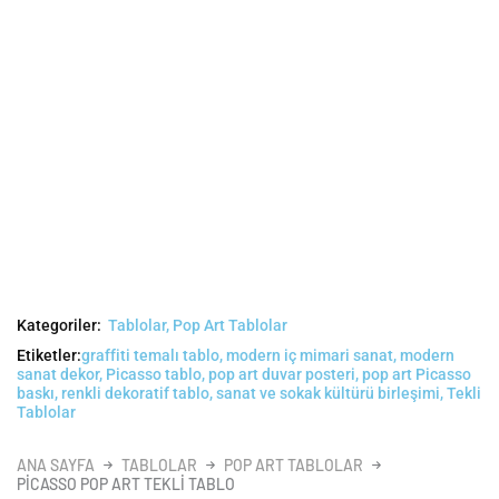
Kategoriler:
Tablolar
,
Pop Art Tablolar
Etiketler:
graffiti temalı tablo
,
modern iç mimari sanat
,
modern
sanat dekor
,
Picasso tablo
,
pop art duvar posteri
,
pop art Picasso
baskı
,
renkli dekoratif tablo
,
sanat ve sokak kültürü birleşimi
,
Tekli
Tablolar
ANA SAYFA
TABLOLAR
POP ART TABLOLAR
PICASSO POP ART TEKLI TABLO