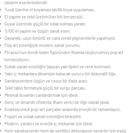
tasarım eserlerindendir.
Tuval üzerine el boyaması akrilik boya uygulaması.
El yapımı ve tekil üretim (her biri benzersiz).
Duvar üzerinde güçlü bir odak noktası yaratır.
%100 el yapımı ve özgün sanat eseri.
Dayanıklı, uzun ömürlü ve canlı renkli pigmentlerle yapılmıştır.
Pop art estetiğiyle modern sanat yorumu.
Picasso’nun ikonik kadın figüründen ilhamla oluşturulmuş pop art
kompozisyon.
Sokak sanatı estetiğini taşıyan yazı tipleri ve renk kontrastı.
Yalın iç mekanlara dinamizm katacak vurucu bir dekoratif öğe.
Sanatseverlere özgün ve cesur bir ifade aracı.
Tekli tablo formatıyla güçlü bir vurgu parçası.
Minimal duvarları canlandırmak için ideal.
Genç ve dinamik ofislerde ilham verici bir öğe olarak ideal.
Koleksiyonluk pop-art parçaları arasında enerjik bir tamamlayıcı.
Popart ve sokak sanatı estetiğini birleştirir.
Modern, yaratıcı ve enerjik iç mekanlar için ideal.
Hem sanatseverler hem de yenilikçi dekorasyon severler için eşsiz