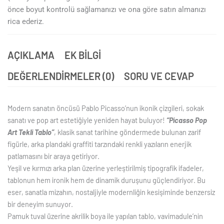
önce boyut kontrolü sağlamanızı ve ona göre satın almanızı
rica ederiz.
AÇIKLAMA
EK BILGI
DEĞERLENDIRMELER (0)
SORU VE CEVAP
Modern sanatın öncüsü Pablo Picasso’nun ikonik çizgileri, sokak
sanatı ve pop art estetiğiyle yeniden hayat buluyor!
“Picasso Pop
Art Tekli Tablo”
, klasik sanat tarihine göndermede bulunan zarif
figürle, arka plandaki graffiti tarzındaki renkli yazıların enerjik
patlamasını bir araya getiriyor.
Yeşil ve kırmızı arka plan üzerine yerleştirilmiş tipografik ifadeler,
tablonun hem ironik hem de dinamik duruşunu güçlendiriyor. Bu
eser, sanatla mizahın, nostaljiyle modernliğin kesişiminde benzersiz
bir deneyim sunuyor.
Pamuk tuval üzerine akrilik boya ile yapılan tablo, vavimadule’nin