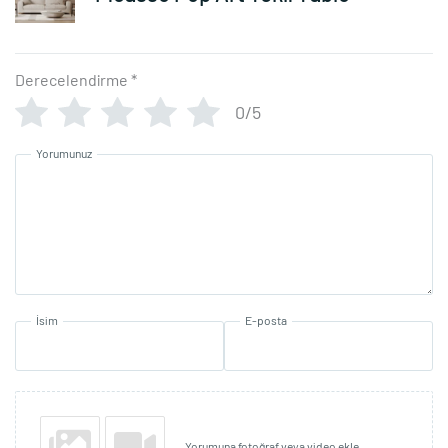
Derecelendirme
*
0/5
Yorumunuz
İsim
E-posta
Yorumuna fotoğraf veya video ekle