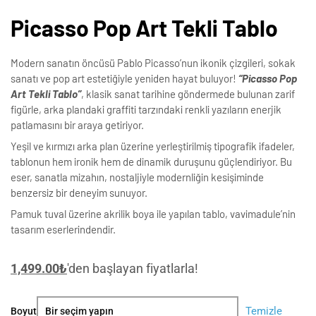
Picasso Pop Art Tekli Tablo
Modern sanatın öncüsü Pablo Picasso’nun ikonik çizgileri, sokak
sanatı ve pop art estetiğiyle yeniden hayat buluyor!
“Picasso Pop
Art Tekli Tablo”
, klasik sanat tarihine göndermede bulunan zarif
figürle, arka plandaki graffiti tarzındaki renkli yazıların enerjik
patlamasını bir araya getiriyor.
Yeşil ve kırmızı arka plan üzerine yerleştirilmiş tipografik ifadeler,
tablonun hem ironik hem de dinamik duruşunu güçlendiriyor. Bu
eser, sanatla mizahın, nostaljiyle modernliğin kesişiminde
benzersiz bir deneyim sunuyor.
Pamuk tuval üzerine akrilik boya ile yapılan tablo, vavimadule’nin
tasarım eserlerindendir.
1,499.00
₺
'den başlayan fiyatlarla!
Picasso
Temizle
Boyut