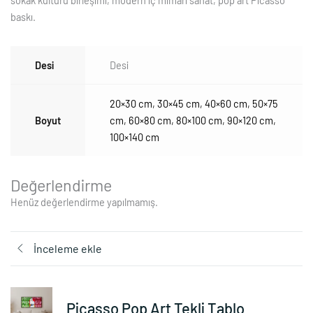
baskı.
Desi
Desi
20×30 cm
,
30×45 cm
,
40×60 cm
,
50×75
Boyut
cm
,
60×80 cm
,
80×100 cm
,
90×120 cm
,
100×140 cm
Değerlendirme
Henüz değerlendirme yapılmamış.
İnceleme ekle
Picasso Pop Art Tekli Tablo