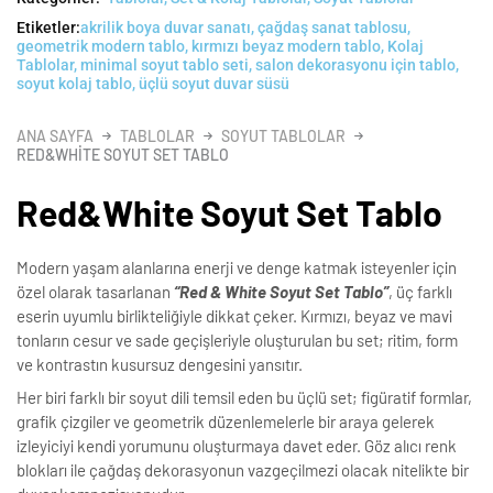
Etiketler:
akrilik boya duvar sanatı
,
çağdaş sanat tablosu
,
geometrik modern tablo
,
kırmızı beyaz modern tablo
,
Kolaj
Tablolar
,
minimal soyut tablo seti
,
salon dekorasyonu için tablo
,
soyut kolaj tablo
,
üçlü soyut duvar süsü
ANA SAYFA
TABLOLAR
SOYUT TABLOLAR
RED&WHITE SOYUT SET TABLO
Red&White Soyut Set Tablo
Modern yaşam alanlarına enerji ve denge katmak isteyenler için
özel olarak tasarlanan
“Red & White Soyut Set Tablo”
, üç farklı
eserin uyumlu birlikteliğiyle dikkat çeker. Kırmızı, beyaz ve mavi
tonların cesur ve sade geçişleriyle oluşturulan bu set; ritim, form
ve kontrastın kusursuz dengesini yansıtır.
Her biri farklı bir soyut dili temsil eden bu üçlü set; figüratif formlar,
grafik çizgiler ve geometrik düzenlemelerle bir araya gelerek
izleyiciyi kendi yorumunu oluşturmaya davet eder. Göz alıcı renk
blokları ile çağdaş dekorasyonun vazgeçilmezi olacak nitelikte bir