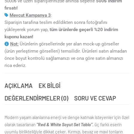
5000₺ ve üzeri siparişlerinizde anında sepette
5
00₺ indirim
fırsatı!
Mevcut Kampanya 3
:
Siparişin tarafına teslim edildikten sonra fotoğrafını
yükleyerek yorum yap,
tüm ürünlerde geçerli %20 indirim
kuponu kazan!
Not:
Ürünlerin görsellerinde yer alan mock-up görseller
(ürün yerleştirme görselleri) temsilidir. Ürünleri satın almadan
önce boyut kontrolü sağlamanızı ve ona göre satın almanızı
rica ederiz.
AÇIKLAMA
EK BILGI
DEĞERLENDIRMELER (0)
SORU VE CEVAP
Modern yaşam alanlarına enerji ve denge katmak isteyenler için özel
olarak tasarlanan
“Red & White Soyut Set Tablo”
, üç farklı eserin
uyumlu birlikteliğiyle dikkat çeker. Kırmızı, beyaz ve mavi tonların