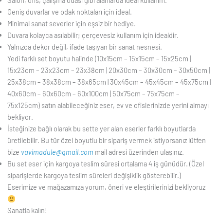
Salon, ofis, çalışma odası gibi alanlarda ideal kullanım.
Geniş duvarlar ve odak noktaları için ideal.
Minimal sanat severler için eşsiz bir hediye.
Duvara kolayca asılabilir; çerçevesiz kullanım için idealdir.
Yalnızca dekor değil, ifade taşıyan bir sanat nesnesi.
Yedi farklı set boyutu halinde (10x15cm – 15x15cm – 15x25cm |
15x23cm – 23x23cm – 23x38cm | 20x30cm – 30x30cm – 30x50cm |
25x38cm – 38x38cm – 38x65cm | 30x45cm – 45x45cm – 45x75cm |
40x60cm – 60x60cm – 60x100cm | 50x75cm – 75x75cm –
75x125cm) satın alabileceğiniz eser, ev ve ofislerinizde yerini almayı
bekliyor.
İsteğinize bağlı olarak bu sette yer alan eserler farklı boyutlarda
üretilebilir. Bu tür özel boyutlu bir sipariş vermek istiyorsanız lütfen
bize
vavimadule@gmail.com
mail adresi üzerinden ulaşınız.
Bu set eser için kargoya teslim süresi ortalama 4 iş günüdür. (Özel
siparişlerde kargoya teslim süreleri değişiklik gösterebilir.)
Eserimize ve mağazamıza yorum, öneri ve eleştirilerinizi bekliyoruz
Sanatla kalın!