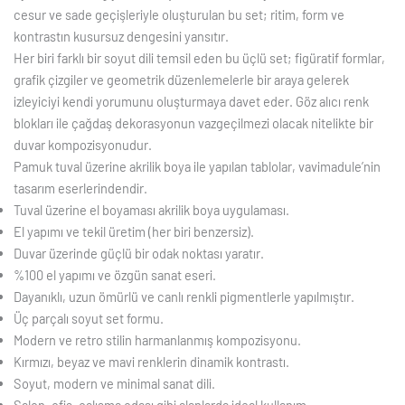
cesur ve sade geçişleriyle oluşturulan bu set; ritim, form ve
kontrastın kusursuz dengesini yansıtır.
Her biri farklı bir soyut dili temsil eden bu üçlü set; figüratif formlar,
grafik çizgiler ve geometrik düzenlemelerle bir araya gelerek
izleyiciyi kendi yorumunu oluşturmaya davet eder. Göz alıcı renk
blokları ile çağdaş dekorasyonun vazgeçilmezi olacak nitelikte bir
duvar kompozisyonudur.
Pamuk tuval üzerine akrilik boya ile yapılan tablolar, vavimadule’nin
tasarım eserlerindendir.
Tuval üzerine el boyaması akrilik boya uygulaması.
El yapımı ve tekil üretim (her biri benzersiz).
Duvar üzerinde güçlü bir odak noktası yaratır.
%100 el yapımı ve özgün sanat eseri.
Dayanıklı, uzun ömürlü ve canlı renkli pigmentlerle yapılmıştır.
Üç parçalı soyut set formu.
Modern ve retro stilin harmanlanmış kompozisyonu.
Kırmızı, beyaz ve mavi renklerin dinamik kontrastı.
Soyut, modern ve minimal sanat dili.