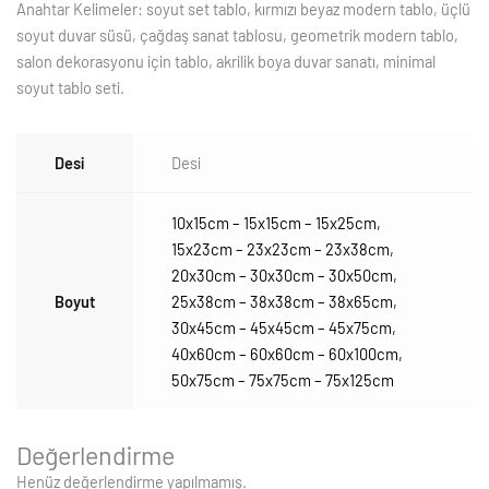
Anahtar Kelimeler: soyut set tablo, kırmızı beyaz modern tablo, üçlü
soyut duvar süsü, çağdaş sanat tablosu, geometrik modern tablo,
salon dekorasyonu için tablo, akrilik boya duvar sanatı, minimal
soyut tablo seti.
Desi
Desi
10x15cm – 15x15cm – 15x25cm
,
15x23cm – 23x23cm – 23x38cm
,
20x30cm – 30x30cm – 30x50cm
,
Boyut
25x38cm – 38x38cm – 38x65cm
,
30x45cm – 45x45cm – 45x75cm
,
40x60cm – 60x60cm – 60x100cm
,
50x75cm – 75x75cm – 75x125cm
Değerlendirme
Henüz değerlendirme yapılmamış.