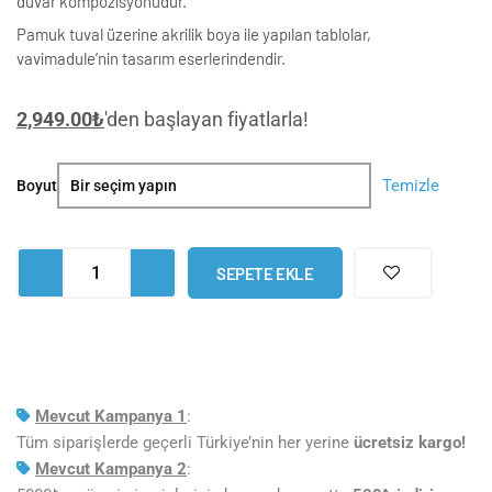
duvar kompozisyonudur.
Pamuk tuval üzerine akrilik boya ile yapılan tablolar,
vavimadule’nin tasarım eserlerindendir.
2,949.00
₺
'den başlayan fiyatlarla!
Red&White
Temizle
Boyut
Soyut
Set
Tablo
SEPETE EKLE
adet
Mevcut Kampanya 1
:
Tüm siparişlerde geçerli Türkiye’nin her yerine
ücretsiz kargo!
Mevcut Kampanya 2
: