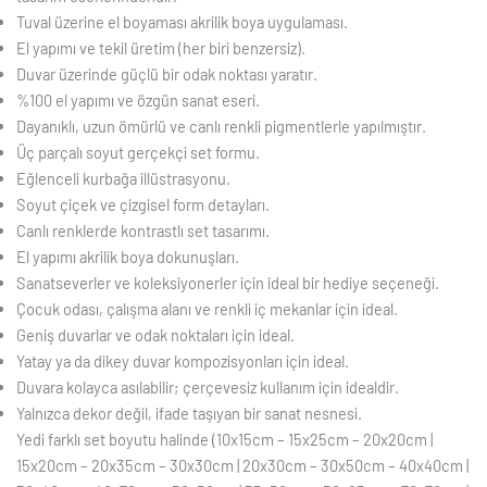
Tuval üzerine el boyaması akrilik boya uygulaması.
El yapımı ve tekil üretim (her biri benzersiz).
Duvar üzerinde güçlü bir odak noktası yaratır.
%100 el yapımı ve özgün sanat eseri.
Dayanıklı, uzun ömürlü ve canlı renkli pigmentlerle yapılmıştır.
Üç parçalı soyut gerçekçi set formu.
Eğlenceli kurbağa illüstrasyonu.
Soyut çiçek ve çizgisel form detayları.
Canlı renklerde kontrastlı set tasarımı.
El yapımı akrilik boya dokunuşları.
Sanatseverler ve koleksiyonerler için ideal bir hediye seçeneği.
Çocuk odası, çalışma alanı ve renkli iç mekanlar için ideal.
Geniş duvarlar ve odak noktaları için ideal.
Yatay ya da dikey duvar kompozisyonları için ideal.
Duvara kolayca asılabilir; çerçevesiz kullanım için idealdir.
Yalnızca dekor değil, ifade taşıyan bir sanat nesnesi.
Yedi farklı set boyutu halinde (10x15cm – 15x25cm – 20x20cm |
15x20cm – 20x35cm – 30x30cm | 20x30cm – 30x50cm – 40x40cm |