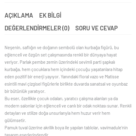
AÇIKLAMA
EK BILGI
DEĞERLENDIRMELER (0)
SORU VE CEVAP
Neşenin, saflığın ve doğanın sembolü olan kurbağa figürü, bu
eğlenceli ve özgün set çalışmasında renkli bir dünyaya hayat
veriyor. Parlak pembe zemin üzerindeki sevimli parti şapkalı
kurbağa, hem çocuklara hem içindeki çocuğu yaşatanlara hitap
eden pozitif bir enerji yayıyor. Yanındaki floral vazo ve Matisse
esintili mavi çizgisel figürlerle birlikte duvarda sanatsal ve oyunbaz
bir bütünlük yaratıyor.
Bu eser, özellikle çocuk odaları, yaratıcı çalışma alanları ya da
modern salonlar için eğlenceli ve canlı bir odak noktası sunar. Renkli
detayları ve stilize doğa unsurlarıyla hem huzur verir hem
gülümsetir.
Pamuk tuval üzerine akrilik boya ile yapılan tablolar, vavimadule’nin
tasarım eserlerindendir.