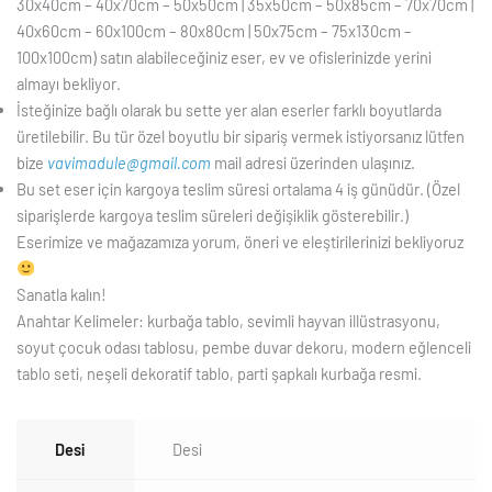
30x40cm – 40x70cm – 50x50cm | 35x50cm – 50x85cm – 70x70cm |
40x60cm – 60x100cm – 80x80cm | 50x75cm – 75x130cm –
100x100cm) satın alabileceğiniz eser, ev ve ofislerinizde yerini
almayı bekliyor.
İsteğinize bağlı olarak bu sette yer alan eserler farklı boyutlarda
üretilebilir. Bu tür özel boyutlu bir sipariş vermek istiyorsanız lütfen
bize
vavimadule@gmail.com
mail adresi üzerinden ulaşınız.
Bu set eser için kargoya teslim süresi ortalama 4 iş günüdür. (Özel
siparişlerde kargoya teslim süreleri değişiklik gösterebilir.)
Eserimize ve mağazamıza yorum, öneri ve eleştirilerinizi bekliyoruz
Sanatla kalın!
Anahtar Kelimeler: kurbağa tablo, sevimli hayvan illüstrasyonu,
soyut çocuk odası tablosu, pembe duvar dekoru, modern eğlenceli
tablo seti, neşeli dekoratif tablo, parti şapkalı kurbağa resmi.
Desi
Desi