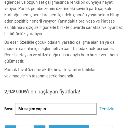
eğlenceli ve özgün set çalışmasında renkli bir dünyaya hayat
veriyor. Parlak pembe zemin üzerindeki sevimli parti şapkalı
kurbağa, hem çocuklara hem içindeki çocuğu yaşatanlara hitap
eden pozitif bir enerji yayıyor. Yanındaki floral vazo ve Matisse
esintili mavi çizgisel figürlerle birlikte duvarda sanatsal ve oyunbaz
bir bütünlük yaratıyor.
Bu eser, özellikle çocuk odaları, yaratıcı çalışma alanları ya da
modern salonlar için eğlenceli ve canlı bir odak noktası sunar.
Renkli detayları ve stilize doğa unsurlarıyla hem huzur verir hem
gülümsetir.
Pamuk tuval üzerine akrilik boya ile yapılan tablolar,
vavimadule’nin tasarım eserlerindendir.
2,949.00
₺
'den başlayan fiyatlarla!
Kurbağa
Temizle
Boyut
Soyut
Gerçekçi
Set