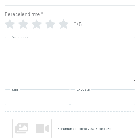
Derecelendirme
*
0/5
Yorumunuz
İsim
E-posta
Yorumuna fotoğraf veya video ekle