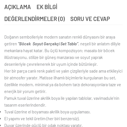
AÇIKLAMA
EK BILGI
DEĞERLENDIRMELER (0)
SORU VE CEVAP
Doğanın sembolleriyle modern sanatın renkli dünyasını bir araya
getiren
“Böcek Soyut Gerçekçi Set Tablo”
, neşeli bir anlatım diliyle
mekanlara hayat katar. Bu üçlü kompozisyon; masalsı bir böcek
illüstrasyonu, stilize bir güneş manzarası ve soyut yaprak
desenleriyle çevrelenerek bir uyum içinde bütünleşir.
Her bir parça canlı renk paleti ve yalın çizgileriyle sade ama etkileyici
bir atmosfer yaratır. Matisse ilhamlı biçimlerle kurgulanan bu set,
özellikle modern, minimal ya da bohem tarzı dekorasyonlara taze ve
enerjik bir yorum getirir.
Pamuk tuval üzerine akrilik boya ile yapılan tablolar, vavimadule’nin
tasarım eserlerindendir.
Tuval üzerine el boyaması akrilik boya uygulaması.
El yapımı ve tekil üretim (her biri benzersiz).
Duvar üzerinde güçlü bir odak noktası yaratır.