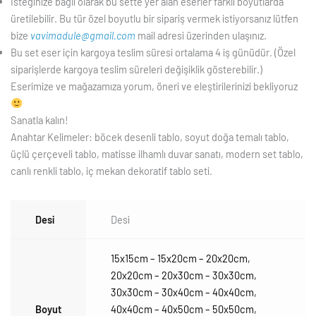
İsteğinize bağlı olarak bu sette yer alan eserler farklı boyutlarda
üretilebilir. Bu tür özel boyutlu bir sipariş vermek istiyorsanız lütfen
bize
vavimadule@gmail.com
mail adresi üzerinden ulaşınız.
Bu set eser için kargoya teslim süresi ortalama 4 iş günüdür. (Özel
siparişlerde kargoya teslim süreleri değişiklik gösterebilir.)
Eserimize ve mağazamıza yorum, öneri ve eleştirilerinizi bekliyoruz
Sanatla kalın!
Anahtar Kelimeler: böcek desenli tablo, soyut doğa temalı tablo,
üçlü çerçeveli tablo, matisse ilhamlı duvar sanatı, modern set tablo,
canlı renkli tablo, iç mekan dekoratif tablo seti.
Desi
Desi
15x15cm – 15x20cm – 20x20cm
,
20x20cm – 20x30cm – 30x30cm
,
30x30cm – 30x40cm – 40x40cm
,
Boyut
40x40cm – 40x50cm – 50x50cm
,