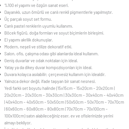
%100 el yapımı ve özgün sanat eseri.
Dayanıklı, uzun ömürlü ve canlı renkli pigmentlerle yapılmıştır.
Üç parçalı soyut set formu.
Canlı pastel renklerin uyumlu kullanımı.
Böcek figürü, doğa formları ve soyut biçimlerin birleşimi.
El yapımı akrilik dokunuşlar.
Modern, neşeli ve stilize dekoratif etki.
Salon, ofis, çalışma odası gibi alanlarda ideal kullanım.
Geniş duvarlar ve odak noktaları için ideal.
Yatay ya da dikey duvar kompozisyonları için ideal.
Duvara kolayca asılabilir; çerçevesiz kullanım için idealdir.
Yalnızca dekor değil, ifade taşıyan bir sanat nesnesi.
Yedi farklı set boyutu halinde (15x15cm – 15x20cm – 20x20cm |
20x20cm – 20x30cm – 30x30cm | 30x30cm – 30x40cm – 40x40cm
| 40x40cm – 40x50cm – 50x50cm | 50x50cm – 50x70cm – 70x70cm
| 60x60cm – 60x80cm – 80x80cm | 70x70cm – 70x100cm –
100x100cm) satın alabileceğiniz eser, ev ve ofislerinizde yerini
almayı bekliyor.