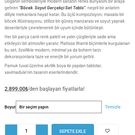
Doğanın sembolleriyle modern sanatın renkli dünyasını bir araya
getiren
“Böcek Soyut Gerçekçi Set Tablo”
, neşeli bir anlatım
diliyle mekanlara hayat katar. Bu üçlü kompozisyon; masalsı bir
böcek illüstrasyonu, stilize bir güneş manzarası ve soyut yaprak
desenleriyle çevrelenerek bir uyum içinde bütünleşir.
Her bir parça canlı renk paleti ve yalın çizgileriyle sade ama
etkileyici bir atmosfer yaratır. Matisse ilhamlı biçimlerle kurgulanan
bu set, özellikle modern, minimal ya da bohem tarzı
dekorasyonlara taze ve enerjik bir yorum getirir.
Pamuk tuval üzerine akrilik boya ile yapılan tablolar,
vavimadule’nin tasarım eserlerindendir.
2,899.00
₺
'den başlayan fiyatlarla!
Böcek
Temizle
Boyut
Soyut
Gerçekçi
Set
SEPETE EKLE
Tablo