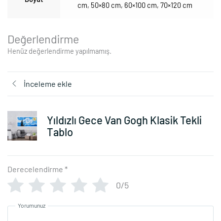
cm
,
50×80 cm
,
60×100 cm
,
70×120 cm
Değerlendirme
Henüz değerlendirme yapılmamış.
İnceleme ekle
Yıldızlı Gece Van Gogh Klasik Tekli
Tablo
Derecelendirme
*
0/5
Yorumunuz