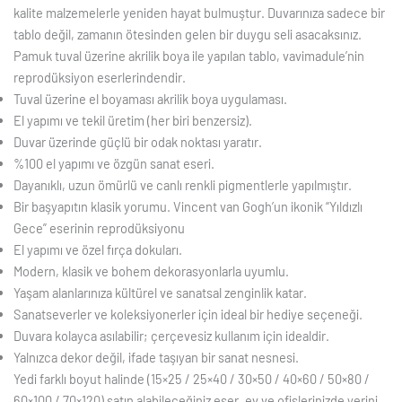
kalite malzemelerle yeniden hayat bulmuştur. Duvarınıza sadece bir
tablo değil, zamanın ötesinden gelen bir duygu seli asacaksınız.
Pamuk tuval üzerine akrilik boya ile yapılan tablo, vavimadule’nin
reprodüksiyon eserlerindendir.
Tuval üzerine el boyaması akrilik boya uygulaması.
El yapımı ve tekil üretim (her biri benzersiz).
Duvar üzerinde güçlü bir odak noktası yaratır.
%100 el yapımı ve özgün sanat eseri.
Dayanıklı, uzun ömürlü ve canlı renkli pigmentlerle yapılmıştır.
Bir başyapıtın klasik yorumu. Vincent van Gogh’un ikonik “Yıldızlı
Gece” eserinin reprodüksiyonu
El yapımı ve özel fırça dokuları.
Modern, klasik ve bohem dekorasyonlarla uyumlu.
Yaşam alanlarınıza kültürel ve sanatsal zenginlik katar.
Sanatseverler ve koleksiyonerler için ideal bir hediye seçeneği.
Duvara kolayca asılabilir; çerçevesiz kullanım için idealdir.
Yalnızca dekor değil, ifade taşıyan bir sanat nesnesi.
Yedi farklı boyut halinde (15×25 / 25×40 / 30×50 / 40×60 / 50×80 /
60×100 / 70×120) satın alabileceğiniz eser, ev ve ofislerinizde yerini