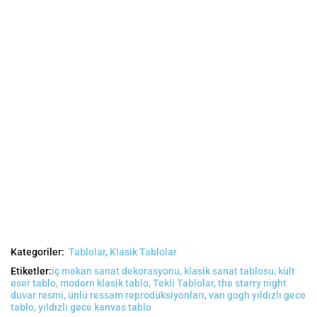
Kategoriler:
Tablolar
,
Klasik Tablolar
Etiketler:
iç mekan sanat dekorasyonu
,
klasik sanat tablosu
,
kült
eser tablo
,
modern klasik tablo
,
Tekli Tablolar
,
the starry night
duvar resmi
,
ünlü ressam reprodüksiyonları
,
van gogh yıldızlı gece
tablo
,
yıldızlı gece kanvas tablo