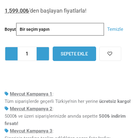
1,599.00
₺
'den başlayan fiyatlarla!
Yıldızlı
Temizle
Boyut
Gece
Van
Gogh
SEPETE EKLE
Klasik
Tekli
Tablo
adet
Mevcut Kampanya 1
:
Tüm siparişlerde geçerli Türkiye’nin her yerine
ücretsiz kargo!
Mevcut Kampanya 2
:
5000₺ ve üzeri siparişlerinizde anında sepette
5
00₺ indirim
fırsatı!
Mevcut Kampanya 3
: