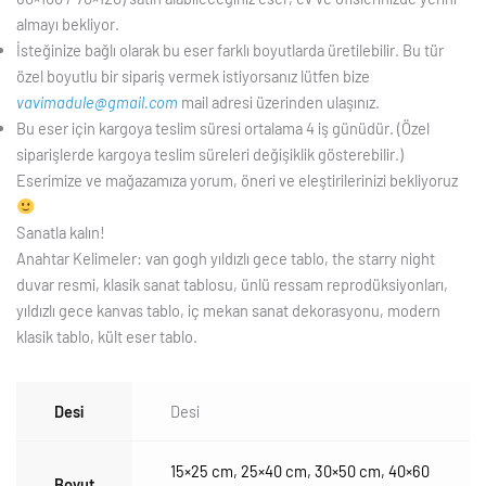
almayı bekliyor.
İsteğinize bağlı olarak bu eser farklı boyutlarda üretilebilir. Bu tür
özel boyutlu bir sipariş vermek istiyorsanız lütfen bize
vavimadule@gmail.com
mail adresi üzerinden ulaşınız.
Bu eser için kargoya teslim süresi ortalama 4 iş günüdür. (Özel
siparişlerde kargoya teslim süreleri değişiklik gösterebilir.)
Eserimize ve mağazamıza yorum, öneri ve eleştirilerinizi bekliyoruz
Sanatla kalın!
Anahtar Kelimeler: van gogh yıldızlı gece tablo, the starry night
duvar resmi, klasik sanat tablosu, ünlü ressam reprodüksiyonları,
yıldızlı gece kanvas tablo, iç mekan sanat dekorasyonu, modern
klasik tablo, kült eser tablo.
Desi
Desi
15×25 cm
,
25×40 cm
,
30×50 cm
,
40×60
Boyut