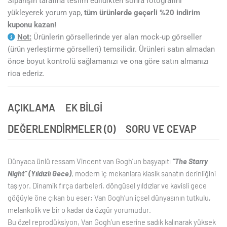
Siparişin tarafına teslim edildikten sonra fotoğrafını
yükleyerek yorum yap,
tüm ürünlerde geçerli %20 indirim
kuponu kazan!
Not:
Ürünlerin görsellerinde yer alan mock-up görseller
(ürün yerleştirme görselleri) temsilidir. Ürünleri satın almadan
önce boyut kontrolü sağlamanızı ve ona göre satın almanızı
rica ederiz.
AÇIKLAMA
EK BILGI
DEĞERLENDIRMELER (0)
SORU VE CEVAP
Dünyaca ünlü ressam Vincent van Gogh’un başyapıtı
“The Starry
Night” (Yıldızlı Gece)
, modern iç mekanlara klasik sanatın derinliğini
taşıyor. Dinamik fırça darbeleri, döngüsel yıldızlar ve kavisli gece
göğüyle öne çıkan bu eser; Van Gogh’un içsel dünyasının tutkulu,
melankolik ve bir o kadar da özgür yorumudur.
Bu özel reprodüksiyon, Van Gogh’un eserine sadık kalınarak yüksek