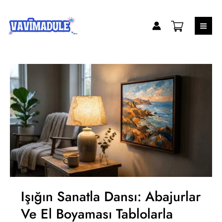
İçeriğe
atla
Işığın Sanatla Dansı: Abajurlar
Ve El Boyaması Tablolarla