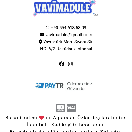
+90 554 618 53 09
vavimadule@gmail.com
Yavuztürk Mah. Sıvacı Sk.
NO: 6/2 Üsküdar / İstanbul
Bu web sitesi
ile Alparslan Özkardeş tarafından
İstanbul - Kadıköy'de tasarlandı.
Bu web sitesinin tüm hakları saklıdır. Sakladık,