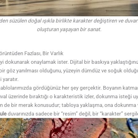
en süzülen doğal ışıkla birlikte karakter değiştiren ve duvarı
oluşturan yaşayan bir sanat.
rüntüden Fazlası, Bir Varlık
yi dokunarak onaylamak ister. Dijital bir baskıya yaklaştığın
da bir göz yanılması olduğunu, yüzeyin dümdüz ve soğuk olduğu
 yaratır.
ablolarımızda gördüğünüz her şey gerçektir. Boyanın katma
val üzerinde bıraktığı o karakteristik izler, dokunma isteği uyan
 için de bir merak konusudur; tabloya yaklaşma, ona dokunm
ule
duvarınızda sadece bir “resim” değil, bir “karakter” sergil