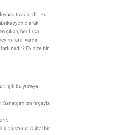
evasa tuvallerdir. Bu
fabrikasyon olarak
n çıkan, her fırça
eyim farkı vardır.
 fark nedir? Evinize bir
ur. Işık bu yüzeye
. Sanatçımızın fırçayla
rir.
k oluşturur. Dijital bir