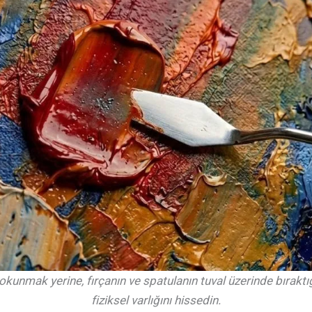
okunmak yerine, fırçanın ve spatulanın tuval üzerinde bıraktığı
fiziksel varlığını hissedin.