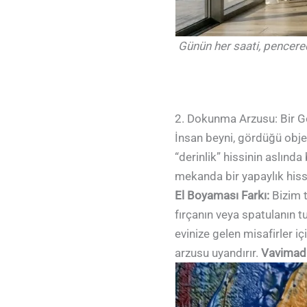
Günün her saati, pencered
2. Dokunma Arzusu: Bir Gö
İnsan beyni, gördüğü obje
“derinlik” hissinin aslın
mekanda bir yapaylık hissi
El Boyaması Farkı:
Bizim t
fırçanın veya spatulanın tu
evinize gelen misafirler
arzusu uyandırır.
Vavimad