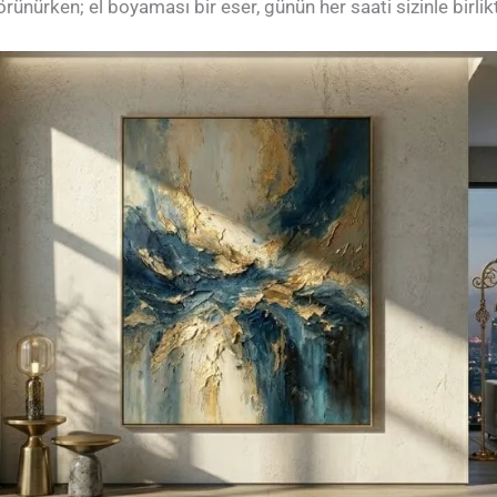
rünürken; el boyaması bir eser, günün her saati sizinle birlik