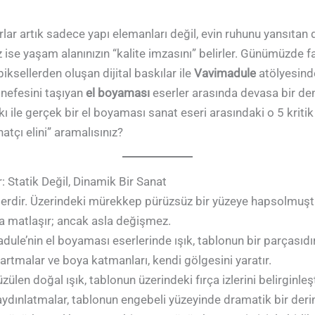
ar artık sadece yapı elemanları değil, evin ruhunu yansıtan d
 ise yaşam alanınızın “kalite imzasını” belirler. Günümüzde 
iksellerden oluşan dijital baskılar ile
Vavimadule
atölyesinde
 nefesini taşıyan
el boyaması
eserler arasında devasa bir den
skı ile gerçek bir el boyaması sanat eseri arasındaki o 5 kritik
tçı elini” aramalısınız?
r: Statik Değil, Dinamik Bir Sanat
eylerdir. Üzerindeki mürekkep pürüzsüz bir yüzeye hapsolmuşt
da matlaşır; ancak asla değişmez.
ule’nin el boyaması eserlerinde ışık, tablonun bir parçasıdır
rtmalar ve boya katmanları, kendi gölgesini yaratır.
len doğal ışık, tablonun üzerindeki fırça izlerini belirginleşti
ydınlatmalar, tablonun engebeli yüzeyinde dramatik bir derinli