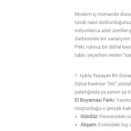
Modern iç mimaride duvarl
tuvali nasıl doldurduğunuz
milyonlarca adet üretilen p
darbesinde bir sanatçının
Peki, ruhsuz bir dijital ba
tablo seçerken neden “sana
1. Işıkla Yaşayan Bir Duva
Dijital baskılar “ölü” yüz
çarptığında ya yansır ya 
El Boyaması Farkı:
Vavimad
oluşturduğu o gerçek kaba
Gündüz:
Pencereden süzü
Akşam:
Evinizdeki loş a