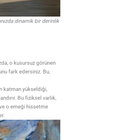
nızda dinamik bir derinlik
ızda, o kusursuz görünen
nu fark edersiniz. Bu,
n katman yükseldiği,
dırır. Bu fiziksel varlık,
a ve o emeği hissetme
er.