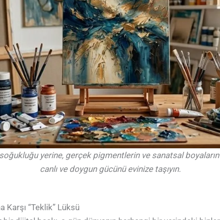
soğukluğu yerine, gerçek pigmentlerin ve sanatsal boyaların
canlı ve doygun gücünü evinize taşıyın.
na Karşı “Teklik” Lüksü