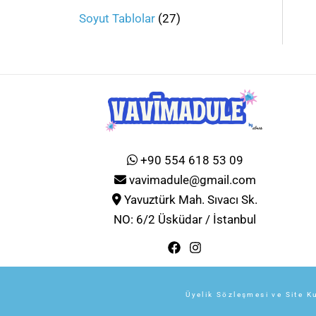
Soyut Tablolar
27
+90 554 618 53 09
vavimadule@gmail.com
Yavuztürk Mah. Sıvacı Sk.
NO: 6/2 Üsküdar / İstanbul
Üyelik Sözleşmesi ve Site Ku