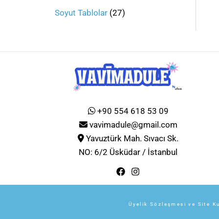
Soyut Tablolar
27
+90 554 618 53 09
vavimadule@gmail.com
Yavuztürk Mah. Sıvacı Sk.
NO: 6/2 Üsküdar / İstanbul
Üyelik Sözleşmesi ve Site Ku