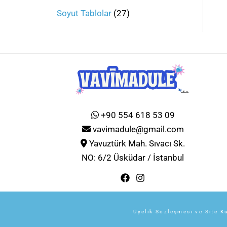
Soyut Tablolar
27
+90 554 618 53 09
vavimadule@gmail.com
Yavuztürk Mah. Sıvacı Sk.
NO: 6/2 Üsküdar / İstanbul
Üyelik Sözleşmesi ve Site Ku