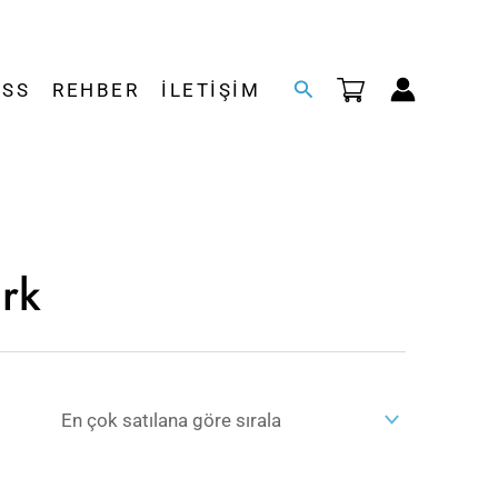
Arama
SSS
REHBER
İLETIŞIM
rk