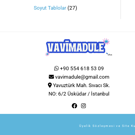
Soyut Tablolar
27
+90 554 618 53 09
vavimadule@gmail.com
Yavuztürk Mah. Sıvacı Sk.
NO: 6/2 Üsküdar / İstanbul
Üyelik Sözleşmesi ve Site Ku