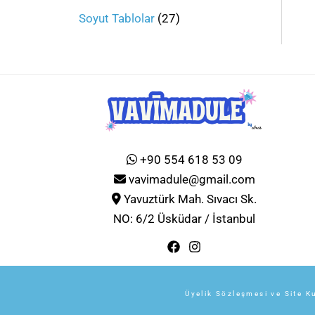
Soyut Tablolar
27
+90 554 618 53 09
vavimadule@gmail.com
Yavuztürk Mah. Sıvacı Sk.
NO: 6/2 Üsküdar / İstanbul
Üyelik Sözleşmesi ve Site Ku