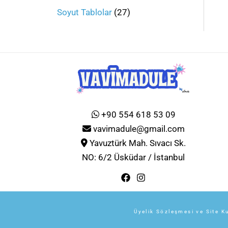
Soyut Tablolar
27
+90 554 618 53 09
vavimadule@gmail.com
Yavuztürk Mah. Sıvacı Sk.
NO: 6/2 Üsküdar / İstanbul
Üyelik Sözleşmesi ve Site Ku