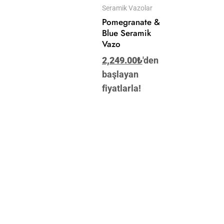
Seramik Vazolar
Pomegranate &
Blue Seramik
Vazo
2,249.00
₺
'den
başlayan
fiyatlarla!