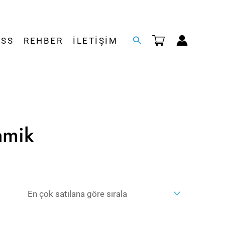
Arama
SSS
REHBER
İLETIŞIM
amik