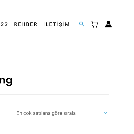
Arama
SSS
REHBER
İLETIŞIM
ing