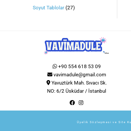
Soyut Tablolar
27
+90 554 618 53 09
vavimadule@gmail.com
Yavuztürk Mah. Sıvacı Sk.
NO: 6/2 Üsküdar / İstanbul
Üyelik Sözleşmesi ve Site Ku