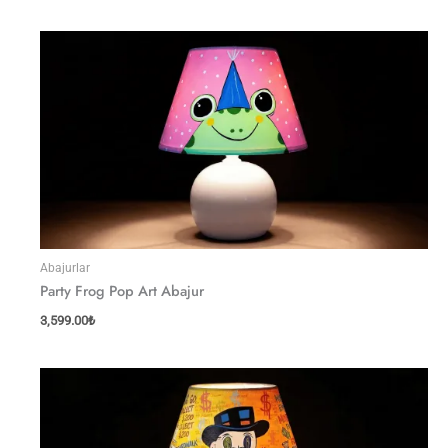
Abajurlar
Party Frog Pop Art Abajur
3,599.00
₺