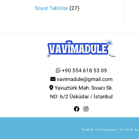
Soyut Tablolar
27
+90 554 618 53 09
vavimadule@gmail.com
Yavuztürk Mah. Sıvacı Sk.
NO: 6/2 Üsküdar / İstanbul
Üyelik Sözleşmesi ve Site Ku