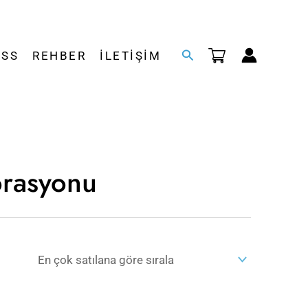
Arama
SSS
REHBER
İLETIŞIM
orasyonu