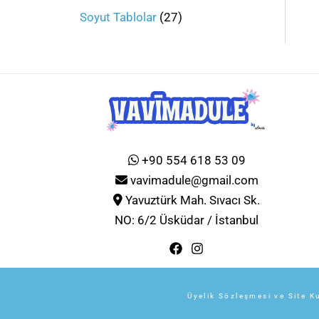
Soyut Tablolar
27
+90 554 618 53 09
vavimadule@gmail.com
Yavuztürk Mah. Sıvacı Sk.
NO: 6/2 Üsküdar / İstanbul
Üyelik Sözleşmesi ve Site Ku