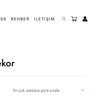
Arama
SSS
REHBER
İLETIŞIM
ekor