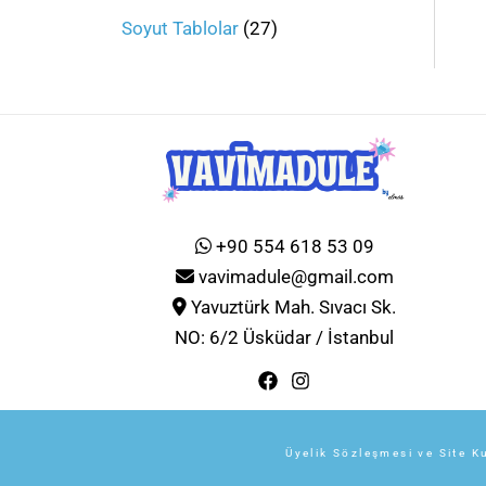
Soyut Tablolar
27
+90 554 618 53 09
vavimadule@gmail.com
Yavuztürk Mah. Sıvacı Sk.
NO: 6/2 Üsküdar / İstanbul
Üyelik Sözleşmesi ve Site Ku