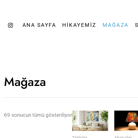
Popülerliğe
göre
sıralandı
ANA SAYFA
HIKAYEMIZ
MAĞAZA
Mağaza
69 sonucun tümü gösteriliyor
Tablolar
Abajurlar