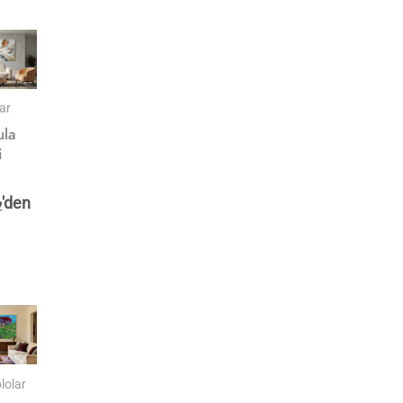
ar
ula
i
₺
'den
lolar