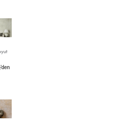
oyut
o
₺
'den