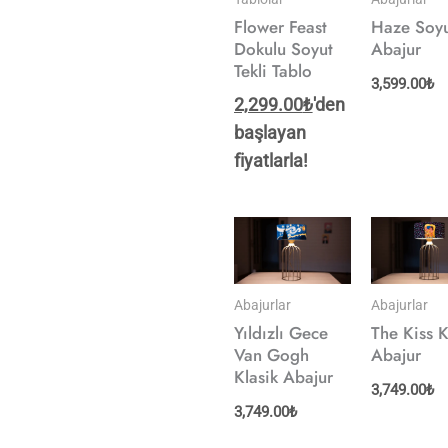
Flower Feast
Haze Soy
Dokulu Soyut
Abajur
Tekli Tablo
3,599.00
₺
2,299.00
₺
'den
başlayan
fiyatlarla!
Abajurlar
Abajurlar
Yıldızlı Gece
The Kiss K
Van Gogh
Abajur
Klasik Abajur
3,749.00
₺
3,749.00
₺