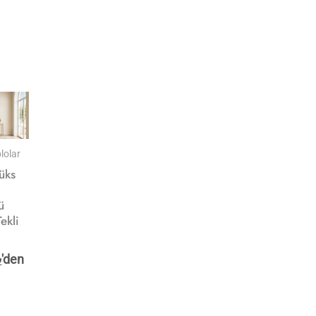
lolar
üks
ü
ekli
₺
'den