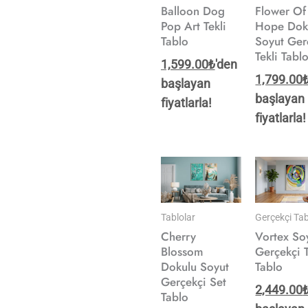
Balloon Dog
Flower Of
Pop Art Tekli
Hope Dok
Tablo
Soyut Ger
Tekli Tabl
1,599.00
₺
'den
1,799.00
başlayan
başlayan
fiyatlarla!
fiyatlarla!
Tablolar
Gerçekçi Tab
Cherry
Vortex So
Blossom
Gerçekçi T
Dokulu Soyut
Tablo
Gerçekçi Set
2,449.00
Tablo