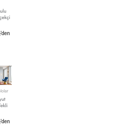
ulu
çekçi
o
₺
'den
lolar
yut
ekli
₺
'den