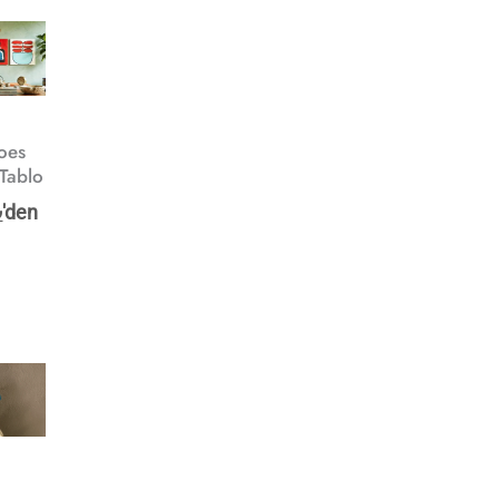
hoes
 Tablo
₺
'den