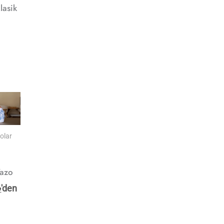
lasik
olar
Vazo
₺
'den