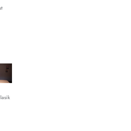
ut
lasik